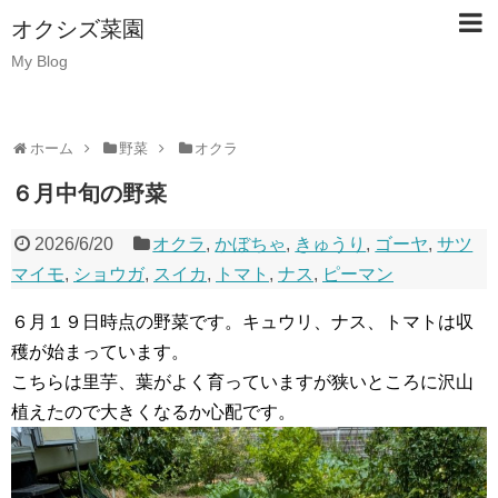
オクシズ菜園
My Blog
ホーム
野菜
オクラ
６月中旬の野菜
2026/6/20
オクラ
,
かぼちゃ
,
きゅうり
,
ゴーヤ
,
サツ
マイモ
,
ショウガ
,
スイカ
,
トマト
,
ナス
,
ピーマン
６月１９日時点の野菜です。キュウリ、ナス、トマトは収
穫が始まっています。
こちらは里芋、葉がよく育っていますが狭いところに沢山
植えたので大きくなるか心配です。