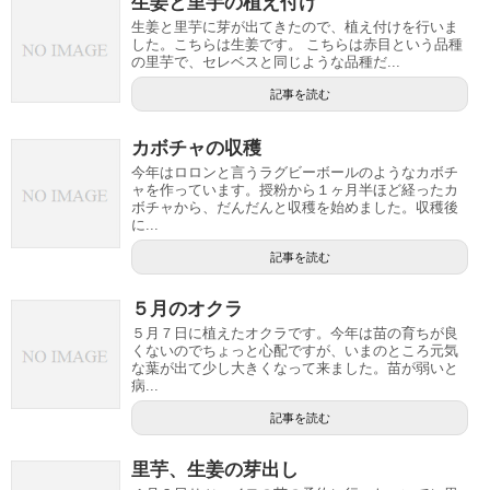
生姜と里芋の植え付け
生姜と里芋に芽が出てきたので、植え付けを行いま
した。こちらは生姜です。 こちらは赤目という品種
の里芋で、セレベスと同じような品種だ...
記事を読む
カボチャの収穫
今年はロロンと言うラグビーボールのようなカボチ
ャを作っています。授粉から１ヶ月半ほど経ったカ
ボチャから、だんだんと収穫を始めました。収穫後
に...
記事を読む
５月のオクラ
５月７日に植えたオクラです。今年は苗の育ちが良
くないのでちょっと心配ですが、いまのところ元気
な葉が出て少し大きくなって来ました。苗が弱いと
病...
記事を読む
里芋、生姜の芽出し