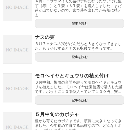
４月３日サツマイモの苗の予約に行ったついでに里
芋（赤目）と生姜（大生姜）を購入しました。まだ
芽が出ていないので、家で芽を出してから畑に植え
ま...
記事を読む
ナスの実
６月７日ナスの実がだんだんと大きくなってきまし
た。もう少しするとナスも収穫できそうです。
記事を読む
モロヘイヤとキュウリの植え付け
６月中旬、梅雨の合間を縫ってモロヘイヤとキュウ
リを植えました。 モロヘイヤは園芸店で購入した苗
です。ポットに１０本位入っていて１００円、安...
記事を読む
５月中旬のカボチャ
種から育てたカボチャです。順調に大きくなってき
ました。今年初めて育てる品種なので、どんなカボ