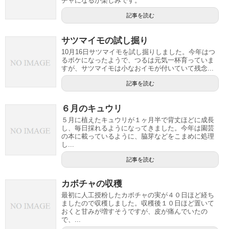
チャになるか楽しみです。
記事を読む
サツマイモの試し掘り
10月16日サツマイモを試し掘りしました。今年はつ
るボケになったようで、つるは元気一杯育っていま
すが、サツマイモは小なおイモが付いていて残念...
記事を読む
６月のキュウリ
５月に植えたキュウリが１ヶ月半で背丈ほどに成長
し、毎日採れるようになってきました。今年は園芸
の本に載っているように、脇芽などをこまめに処理
し...
記事を読む
カボチャの収穫
最初に人工授粉したカボチャの実が４０日ほど経ち
ましたので収穫しました。収穫後１０日ほど置いて
おくと甘みが増すそうですが、皮が痛んでいたの
で、...