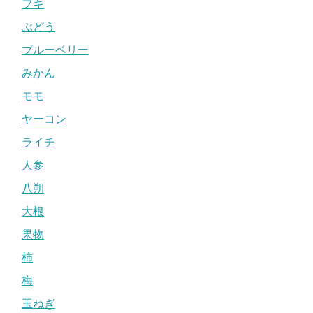
フキ
ぶどう
ブルーベリー
みかん
モモ
ヤーコン
ライチ
人参
八朔
大根
果物
柿
梅
玉ねぎ