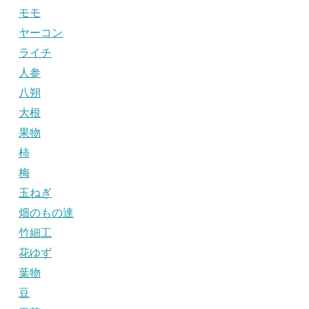
モモ
ヤーコン
ライチ
人参
八朔
大根
果物
柿
梅
玉ねぎ
畑のもの達
竹細工
花ゆず
葉物
豆