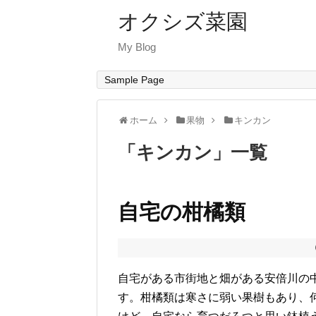
オクシズ菜園
My Blog
Sample Page
ホーム
果物
キンカン
「
キンカン
」
一覧
自宅の柑橘類
自宅がある市街地と畑がある安倍川の
す。柑橘類は寒さに弱い果樹もあり、