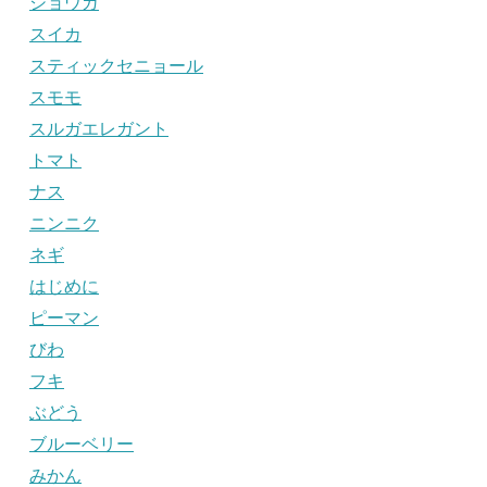
ショウガ
スイカ
スティックセニョール
スモモ
スルガエレガント
トマト
ナス
ニンニク
ネギ
はじめに
ピーマン
びわ
フキ
ぶどう
ブルーベリー
みかん