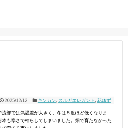
2025/12/12
キンカン
,
スルガエレガント
,
花ゆず
中流部では気温差が大きく、冬は５度ほど低くなりま
何本も寒さで枯らしてしまいました。畑で育たなかった