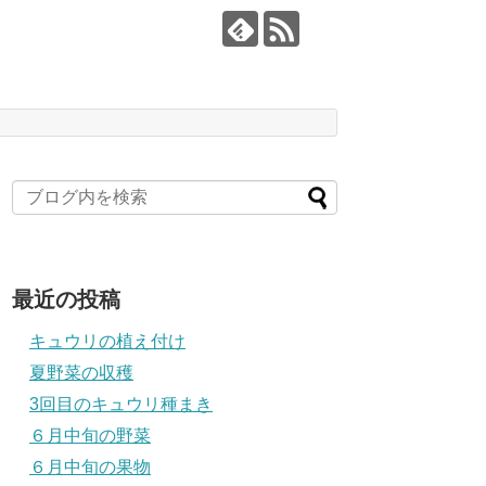
最近の投稿
キュウリの植え付け
夏野菜の収穫
3回目のキュウリ種まき
６月中旬の野菜
６月中旬の果物