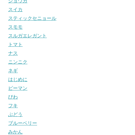
ショウガ
スイカ
スティックセニョール
スモモ
スルガエレガント
トマト
ナス
ニンニク
ネギ
はじめに
ピーマン
びわ
フキ
ぶどう
ブルーベリー
みかん