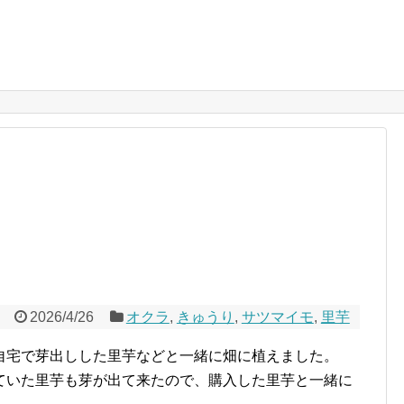
2026/4/26
オクラ
,
きゅうり
,
サツマイモ
,
里芋
自宅で芽出しした里芋などと一緒に畑に植えました。
ていた里芋も芽が出て来たので、購入した里芋と一緒に