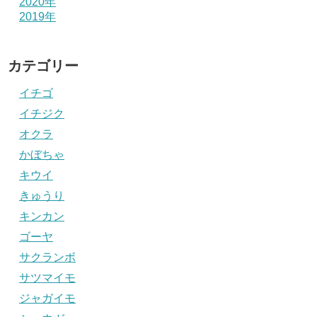
2020年
2019年
カテゴリー
イチゴ
イチジク
オクラ
かぼちゃ
キウイ
きゅうり
キンカン
ゴーヤ
サクランボ
サツマイモ
ジャガイモ