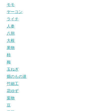
モモ
ヤーコン
ライチ
人参
八朔
大根
果物
柿
梅
玉ねぎ
畑のもの達
竹細工
花ゆず
葉物
豆