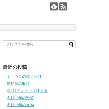
最近の投稿
キュウリの植え付け
夏野菜の収穫
3回目のキュウリ種まき
６月中旬の野菜
６月中旬の果物