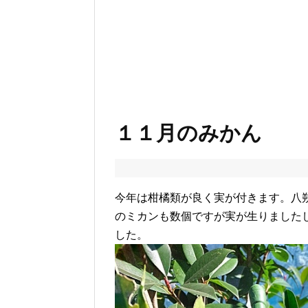
１１月のみかん
今年は柑橘類が良く実が付きます。八
のミカンも数個ですが実が生りました
した。