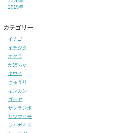
2020年
2019年
カテゴリー
イチゴ
イチジク
オクラ
かぼちゃ
キウイ
きゅうり
キンカン
ゴーヤ
サクランボ
サツマイモ
ジャガイモ