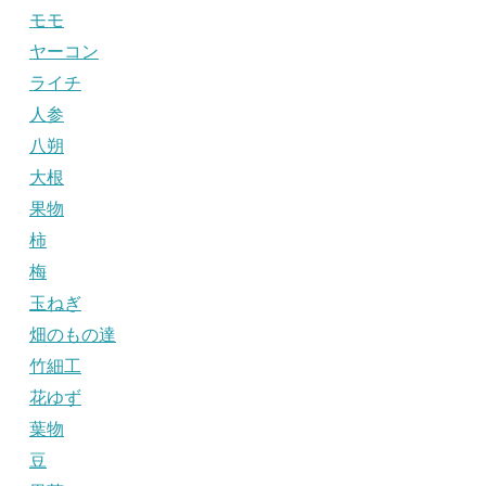
モモ
ヤーコン
ライチ
人参
八朔
大根
果物
柿
梅
玉ねぎ
畑のもの達
竹細工
花ゆず
葉物
豆