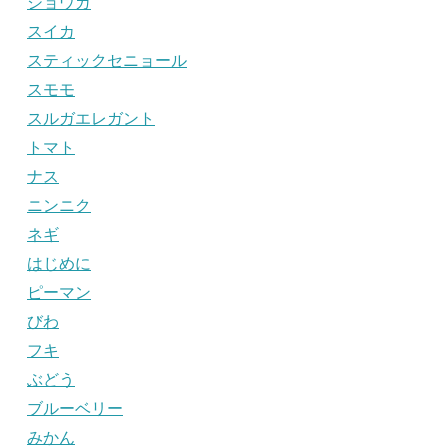
ショウガ
スイカ
スティックセニョール
スモモ
スルガエレガント
トマト
ナス
ニンニク
ネギ
はじめに
ピーマン
びわ
フキ
ぶどう
ブルーベリー
みかん