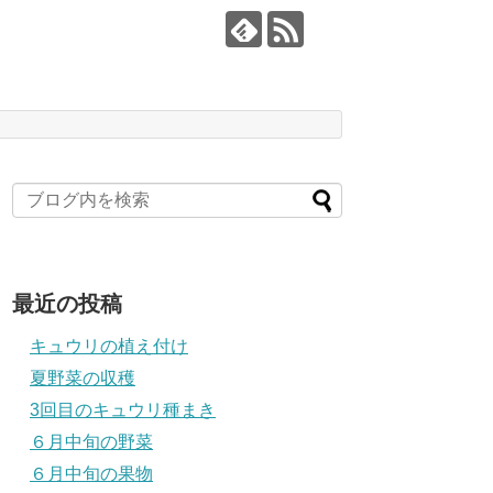
最近の投稿
キュウリの植え付け
夏野菜の収穫
3回目のキュウリ種まき
６月中旬の野菜
６月中旬の果物