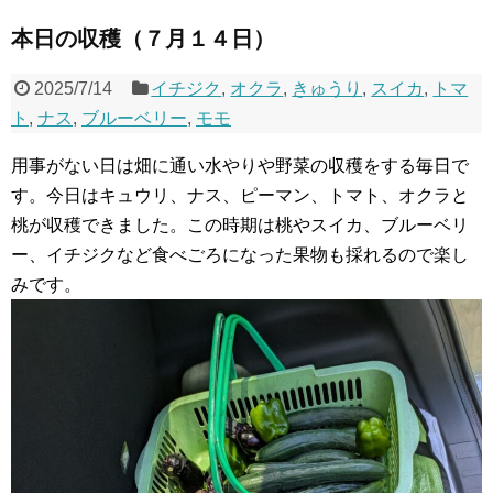
本日の収穫（７月１４日）
2025/7/14
イチジク
,
オクラ
,
きゅうり
,
スイカ
,
トマ
ト
,
ナス
,
ブルーベリー
,
モモ
用事がない日は畑に通い水やりや野菜の収穫をする毎日で
す。今日はキュウリ、ナス、ピーマン、トマト、オクラと
桃が収穫できました。この時期は桃やスイカ、ブルーベリ
ー、イチジクなど食べごろになった果物も採れるので楽し
みです。