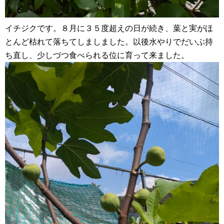
イチジクです。８月に３５度超えの日が続き、葉と実がほ
とんど枯れて落ちてしましました。以後水やりでだいぶ持
ち直し、少しづつ食べられる位に育って来ました。