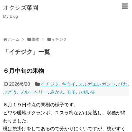
オクシズ菜園
My Blog
ホーム
果物
イチジク
「
イチジク
」
一覧
６月中旬の果物
2026/6/20
イチジク
,
キウイ
,
スルガエレガント
,
びわ
,
ぶどう
,
ブルーベリー
,
みかん
,
モモ
,
八朔
,
柿
６月１９日時点の果樹の様子です。
ビワや暖地サクランボ、ユスラ梅などは完熟し、収穫が終
わりました。
桃は袋掛けをしてあるので分かりにくいですが、枝がすく