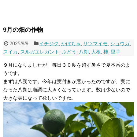
9月の畑の作物
2025/9/9
イチジク
,
かぼちゃ
,
サツマイモ
,
ショウガ
,
スイカ
,
スルガエレガント
,
ぶどう
,
八朔
,
大根
,
柿
,
里芋
９月になりましたが、毎日３０度を超す暑さで夏本番のよ
うです。
まずは八朔です。今年は実付きが悪かったのですが、実に
なった八朔は順調に大きくなっています。数は少ないので
大きな実になって欲しいですね。