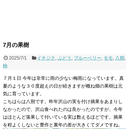
7月の果樹
2025/7/1
イチジク
,
ぶどう
,
ブルーベリー
,
モモ
,
八朔
,
柿
７月１日 今年は非常に雨の少ない梅雨になっています。真
夏のような３０度超えの日が続きますが概ね畑の果樹は元
気に育っています。
こちはらは八朔です。昨年沢山の実を付け摘果をあまりし
なかったので、沢山食べれたのは良かったのですが、今年
はほとんど落果して付いている実は数えるほどです。摘果
を程よくしないと豊作と裏年の差が大きくてダメですね。