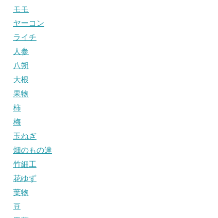
モモ
ヤーコン
ライチ
人参
八朔
大根
果物
柿
梅
玉ねぎ
畑のもの達
竹細工
花ゆず
葉物
豆