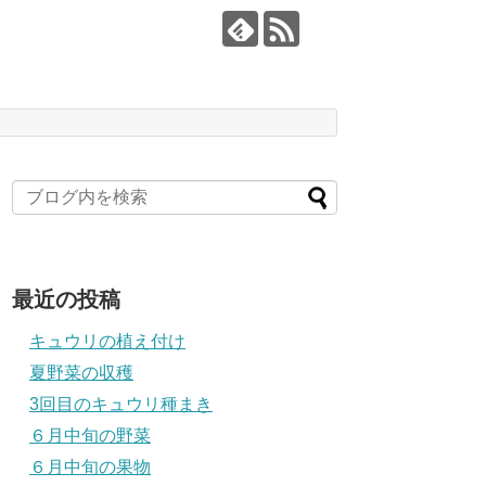
最近の投稿
キュウリの植え付け
夏野菜の収穫
3回目のキュウリ種まき
６月中旬の野菜
６月中旬の果物