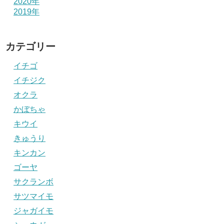
2020年
2019年
カテゴリー
イチゴ
イチジク
オクラ
かぼちゃ
キウイ
きゅうり
キンカン
ゴーヤ
サクランボ
サツマイモ
ジャガイモ