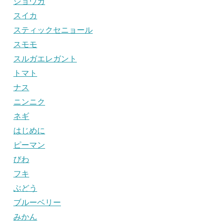
ショウガ
スイカ
スティックセニョール
スモモ
スルガエレガント
トマト
ナス
ニンニク
ネギ
はじめに
ピーマン
びわ
フキ
ぶどう
ブルーベリー
みかん