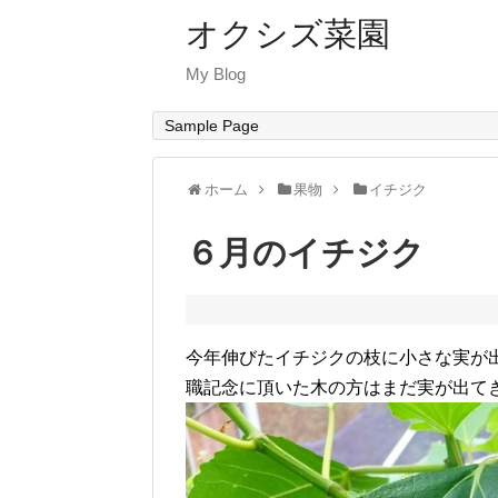
オクシズ菜園
My Blog
Sample Page
ホーム
果物
イチジク
６月のイチジク
今年伸びたイチジクの枝に小さな実が
職記念に頂いた木の方はまだ実が出て