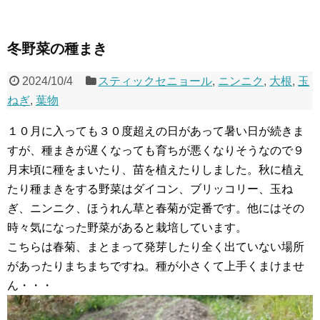
冬野菜の種まき
2024/10/4
スティックセニョール
,
ニンニク
,
大根
,
玉
ねぎ
,
葉物
１０月に入っても３０度超えの日があって暑い日が続きま
すが、種まきが遅くなっても育ちが悪くなりそうなので９
月末頃に種をまいたり、苗を植えたりしました。秋に植え
たり種まきをする野菜はダイコン、ブリッコリー、玉ね
ぎ、ニンニク、ほうれん草と春菊が定番です。他にはその
時々気になった野菜があると栽培しています。
こちらは春菊、まとまって発芽したり全く出ていない場所
があったりまちまちですね。種が小さくて上手くまけませ
ん・・・