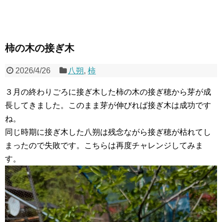
柿の木の接ぎ木
2026/4/26
八朔
,
柿
３月の終わりごろに接ぎ木した柿の木の接ぎ穂から芽が成
長してきました。このまま芽が伸びれば接ぎ木は成功です
ね。
同じ時期に接ぎ木した八朔は残念ながら接ぎ穂が枯れてし
まったので失敗です。こちらは再度チャレンジしてみま
す。