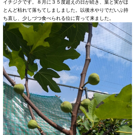
イチジクです。８月に３５度超えの日が続き、葉と実がほ
とんど枯れて落ちてしましました。以後水やりでだいぶ持
ち直し、少しづつ食べられる位に育って来ました。