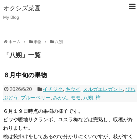
オクシズ菜園
My Blog
ホーム
果物
八朔
「
八朔
」
一覧
６月中旬の果物
2026/6/20
イチジク
,
キウイ
,
スルガエレガント
,
びわ
,
ぶどう
,
ブルーベリー
,
みかん
,
モモ
,
八朔
,
柿
６月１９日時点の果樹の様子です。
ビワや暖地サクランボ、ユスラ梅などは完熟し、収穫が終
わりました。
桃は袋掛けをしてあるので分かりにくいですが、枝がすく