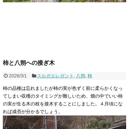
柿と八朔への接ぎ木
2026/3/1
スルガエレガント
,
八朔
,
柿
柿の品種は忘れましたが柿の実が色ずく前に柔らかくなっ
てしまい収穫のタイミングが難しいため、畑の中でいい柿
の実が生る木の枝を接木することにしました。４月頃にな
れば成否が分かるでしょう。