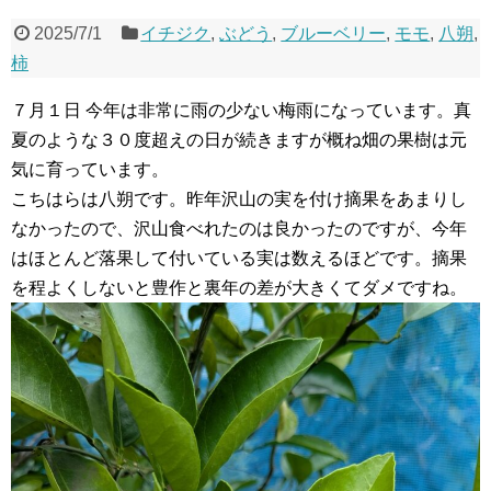
2025/7/1
イチジク
,
ぶどう
,
ブルーベリー
,
モモ
,
八朔
,
柿
７月１日 今年は非常に雨の少ない梅雨になっています。真
夏のような３０度超えの日が続きますが概ね畑の果樹は元
気に育っています。
こちはらは八朔です。昨年沢山の実を付け摘果をあまりし
なかったので、沢山食べれたのは良かったのですが、今年
はほとんど落果して付いている実は数えるほどです。摘果
を程よくしないと豊作と裏年の差が大きくてダメですね。