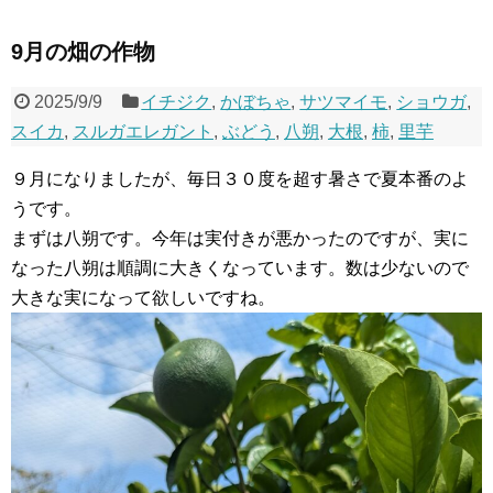
9月の畑の作物
2025/9/9
イチジク
,
かぼちゃ
,
サツマイモ
,
ショウガ
,
スイカ
,
スルガエレガント
,
ぶどう
,
八朔
,
大根
,
柿
,
里芋
９月になりましたが、毎日３０度を超す暑さで夏本番のよ
うです。
まずは八朔です。今年は実付きが悪かったのですが、実に
なった八朔は順調に大きくなっています。数は少ないので
大きな実になって欲しいですね。