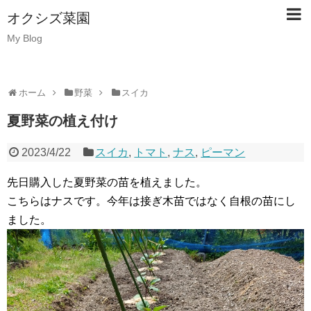
オクシズ菜園
My Blog
ホーム
野菜
スイカ
夏野菜の植え付け
2023/4/22
スイカ
,
トマト
,
ナス
,
ピーマン
先日購入した夏野菜の苗を植えました。
こちらはナスです。今年は接ぎ木苗ではなく自根の苗にし
ました。