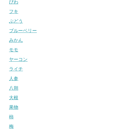
びわ
フキ
ぶどう
ブルーベリー
みかん
モモ
ヤーコン
ライチ
人参
八朔
大根
果物
柿
梅