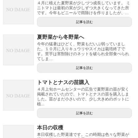
４月に植えた夏野菜が少しづつ成長しています。 ミ
ニトマトは最初の実が少しずつ大きくなってきた所
です。今年もビニールで雨除けを作りましたが、...
記事を読む
夏野菜から冬野菜へ
今年の猛暑はひどく、野菜もだいぶ弱っていまし
た。１０月に入りキュウリやスイカは栽培終了で
す。里芋は害獣除けのネットを破られ全部食べられ
てしま...
記事を読む
トマトとナスの苗購入
４月上旬ホームセンターの広告で夏野菜の苗が安く
掲載されていたので、トマトとナスの苗を購入しま
した。苗がまだ小さいので、少し大きめのポットに
植...
記事を読む
本日の収穫
本日収穫した野菜達です。この時期は色々な野菜が