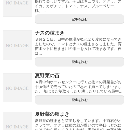
採れて楽しいですね。今日はキュウリ、オクラ、ス
イカ、カボチャ、トマト、ナス、ブルーベリー、
桃、...
記事を読む
ナスの種まき
３月２１日、日中の気温が概ね２０度位になってき
ましたので、トマトとナスの種まきをしました。育
苗ポットに種まき用の用土を入れて種まきです。夜
は...
記事を読む
夏野菜の苗
４月中旬ホームセンターに行くと接木の野菜苗がお
手頃価格で売っていたので思わず買ってしまいまし
た。 畑はまだ草取りしたり耕したりしている最中...
記事を読む
夏野菜の種まき
夏野菜の種まきと芽出しをしています。手前右がオ
クラです。オクラは種の殻が硬いので半日ほど水に
つけてから種をまきましたが、半分ほどしか芽が出