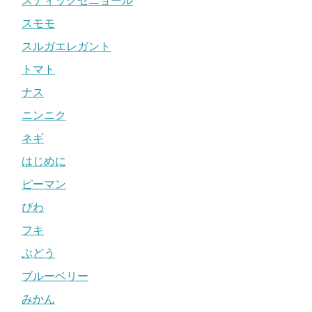
スティックセニョール
スモモ
スルガエレガント
トマト
ナス
ニンニク
ネギ
はじめに
ピーマン
びわ
フキ
ぶどう
ブルーベリー
みかん