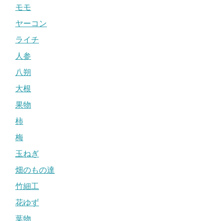
モモ
ヤーコン
ライチ
人参
八朔
大根
果物
柿
梅
玉ねぎ
畑のもの達
竹細工
花ゆず
葉物