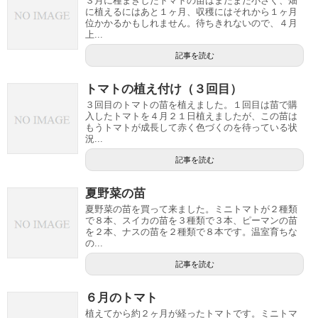
３月に種まきしたトマトの苗はまだまだ小さく、畑
に植えるにはあと１ヶ月、収穫にはそれから１ヶ月
位かかるかもしれません。待ちきれないので、４月
上...
記事を読む
トマトの植え付け（３回目）
３回目のトマトの苗を植えました。１回目は苗で購
入したトマトを４月２１日植えましたが、この苗は
もうトマトが成長して赤く色づくのを待っている状
況...
記事を読む
夏野菜の苗
夏野菜の苗を買って来ました。ミニトマトが２種類
で８本、スイカの苗を３種類で３本、ピーマンの苗
を２本、ナスの苗を２種類で８本です。温室育ちな
の...
記事を読む
６月のトマト
植えてから約２ヶ月が経ったトマトです。ミニトマ