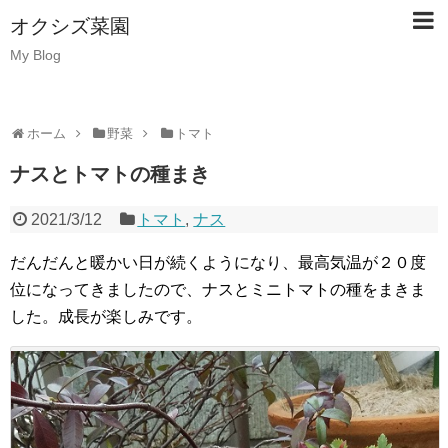
オクシズ菜園
My Blog
ホーム
野菜
トマト
ナスとトマトの種まき
2021/3/12
トマト
,
ナス
だんだんと暖かい日が続くようになり、最高気温が２０度
位になってきましたので、ナスとミニトマトの種をまきま
した。成長が楽しみです。