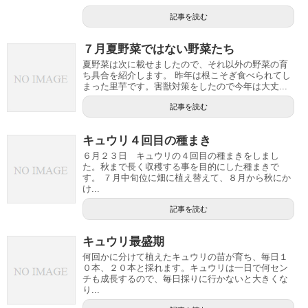
記事を読む
７月夏野菜ではない野菜たち
夏野菜は次に載せましたので、それ以外の野菜の育
ち具合を紹介します。 昨年は根こそぎ食べられてし
まった里芋です。害獣対策をしたので今年は大丈...
記事を読む
キュウリ４回目の種まき
６月２３日 キュウリの４回目の種まきをしまし
た。秋まで長く収穫する事を目的にした種まきで
す。 ７月中旬位に畑に植え替えて、８月から秋にか
け...
記事を読む
キュウリ最盛期
何回かに分けて植えたキュウリの苗が育ち、毎日１
０本、２０本と採れます。キュウリは一日で何セン
チも成長するので、毎日採りに行かないと大きくな
り...