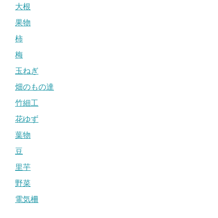
大根
果物
柿
梅
玉ねぎ
畑のもの達
竹細工
花ゆず
葉物
豆
里芋
野菜
電気柵