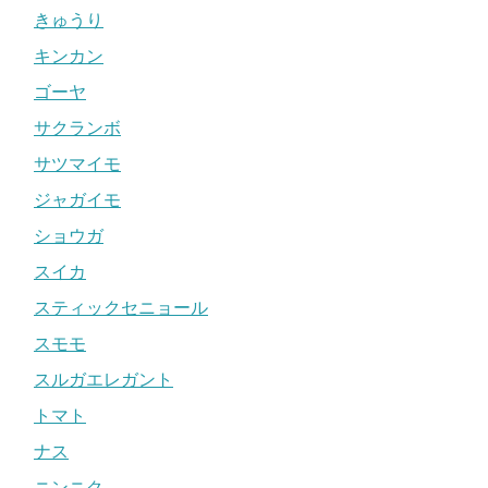
きゅうり
キンカン
ゴーヤ
サクランボ
サツマイモ
ジャガイモ
ショウガ
スイカ
スティックセニョール
スモモ
スルガエレガント
トマト
ナス
ニンニク