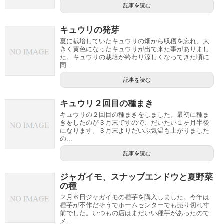
記事を読む
キュウリの発芽
夏に栽培していたキュウリの畑から収穫を忘れ、大
きく黄色になったキュウリが出て来た事がありまし
た。キュウリの栽培が終わり涼しくなってきた頃に
同...
記事を読む
キュウリ２回目の種まき
キュウリの２回目の種まきをしました。最初に種ま
きをしたのが３月末ですので、だいたい１ヶ月半後
になります。３月末よりだいぶ気温も上がりました
の...
記事を読む
ジャガイモ、スナップエンドウと夏野菜
の種
２月６日ジャガイモの種芋を購入しました。今年は
種芋が不作だそうでホームセンターでも売り切れ寸
前でした。いつもの店はまだいい種芋があったので
メ...