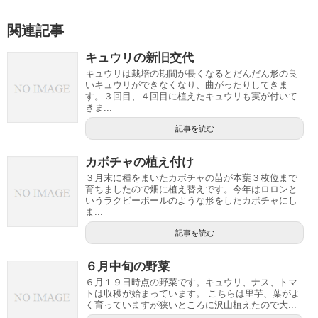
関連記事
キュウリの新旧交代
キュウリは栽培の期間が長くなるとだんだん形の良
いキュウリができなくなり、曲がったりしてきま
す。３回目、４回目に植えたキュウリも実が付いて
きま...
記事を読む
カボチャの植え付け
３月末に種をまいたカボチャの苗が本葉３枚位まで
育ちましたので畑に植え替えです。今年はロロンと
いうラクビーボールのような形をしたカボチャにし
ま...
記事を読む
６月中旬の野菜
６月１９日時点の野菜です。キュウリ、ナス、トマ
トは収穫が始まっています。 こちらは里芋、葉がよ
く育っていますが狭いところに沢山植えたので大...