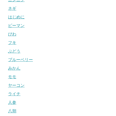
ネギ
はじめに
ピーマン
びわ
フキ
ぶどう
ブルーベリー
みかん
モモ
ヤーコン
ライチ
人参
八朔