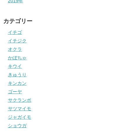
2019年
カテゴリー
イチゴ
イチジク
オクラ
かぼちゃ
キウイ
きゅうり
キンカン
ゴーヤ
サクランボ
サツマイモ
ジャガイモ
ショウガ