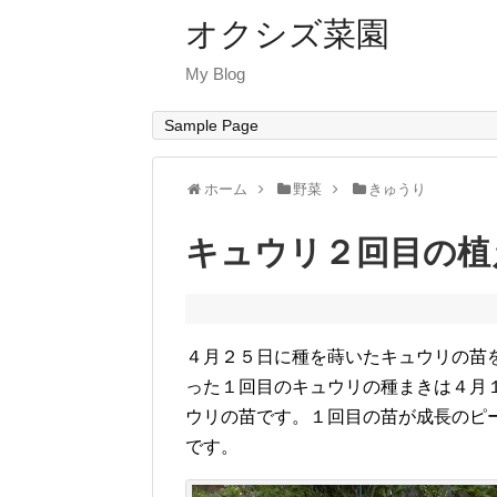
オクシズ菜園
My Blog
Sample Page
ホーム
野菜
きゅうり
キュウリ２回目の植
４月２５日に種を蒔いたキュウリの苗
った１回目のキュウリの種まきは４月
ウリの苗です。１回目の苗が成長のピ
です。