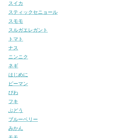
スイカ
スティックセニョール
スモモ
スルガエレガント
トマト
ナス
ニンニク
ネギ
はじめに
ピーマン
びわ
フキ
ぶどう
ブルーベリー
みかん
モモ