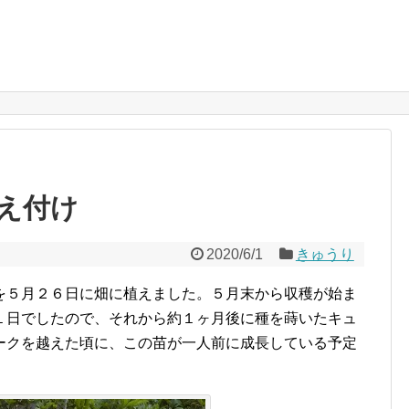
え付け
2020/6/1
きゅうり
を５月２６日に畑に植えました。５月末から収穫が始ま
１日でしたので、それから約１ヶ月後に種を蒔いたキュ
ークを越えた頃に、この苗が一人前に成長している予定