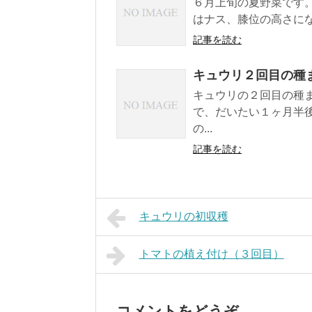
６月上旬の夏野菜です
はナス、膝位の高さにな
記事を読む
キュウリ２回目の種
キュウリの２回目の種
で、だいたい１ヶ月半
の...
記事を読む
キュウリの初収穫
トマトの植え付け（３回目）
コメントをどうぞ