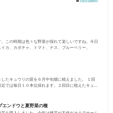
mm-saien
す。この時期は色々な野菜が採れて楽しいですね。今日
スイカ、カボチャ、トマト、ナス、ブルーベリー、
きしたキュウリの苗を６月中旬畑に植えました。 １回
近では毎日１０本位採れます。２回目に植えたキュ...
プエンドウと夏野菜の種
種芋を購入しました。今年は種芋が不作だそうでホーム