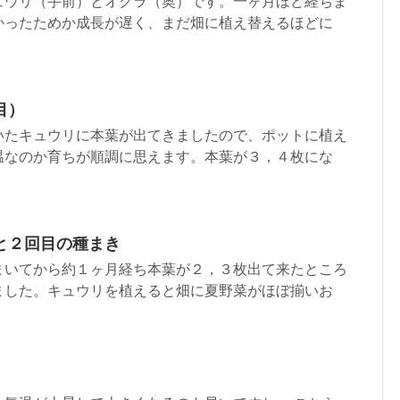
ュウリ（手前）とオクラ（奥）です。一ヶ月ほど経ちま
かったためか成長が遅く、まだ畑に植え替えるほどに
目）
いたキュウリに本葉が出てきましたので、ポットに植え
温なのか育ちが順調に思えます。本葉が３，４枚にな
と２回目の種まき
まいてから約１ヶ月経ち本葉が２，３枚出て来たところ
ました。キュウリを植えると畑に夏野菜がほぼ揃いお