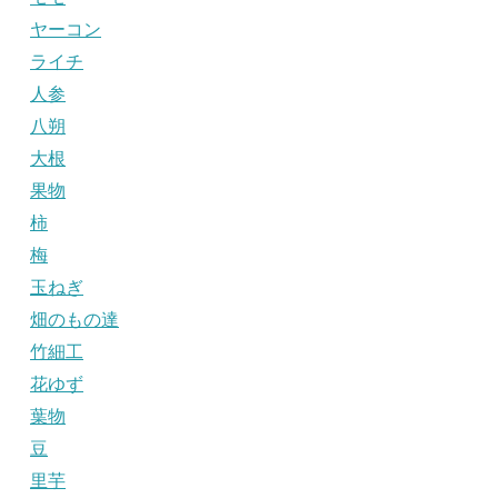
ヤーコン
ライチ
人参
八朔
大根
果物
柿
梅
玉ねぎ
畑のもの達
竹細工
花ゆず
葉物
豆
里芋