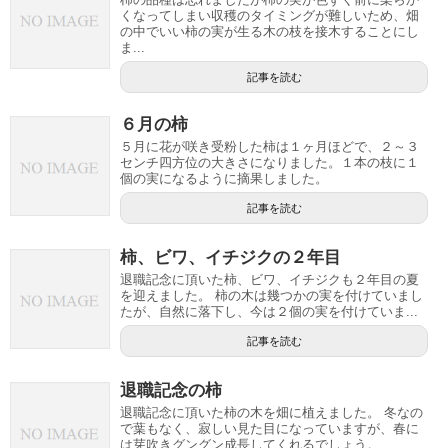
くなってしまい収穫のタイミングが難しいため、畑
の中でいい柿の実が生る木の枝を接木することにし
ま...
記事を読む
６月の柿
５月に花が咲き受粉した柿は１ヶ月ほどで、２～３
センチ四方位の大きさになりました。１本の枝に１
個の実になるように摘果しました。
記事を読む
柿、ビワ、イチジクの２年目
退職記念に頂いた柿、ビワ、イチジクも２年目の夏
を迎えました。 柿の木は幾つかの実を付けていまし
たが、自然に落下し、今は２個の実を付けていま...
記事を読む
退職記念の柿
退職記念に頂いた柿の木を畑に植えました。 冬なの
で葉もなく、寂しい見た目になっていますが、春に
は芽吹きグングン成長してくれるでしょう。...