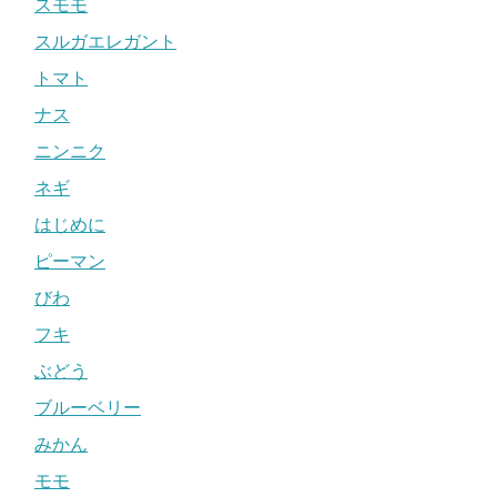
スモモ
スルガエレガント
トマト
ナス
ニンニク
ネギ
はじめに
ピーマン
びわ
フキ
ぶどう
ブルーベリー
みかん
モモ