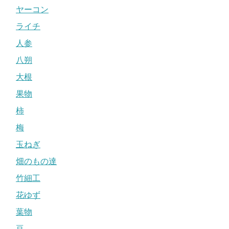
ヤーコン
ライチ
人参
八朔
大根
果物
柿
梅
玉ねぎ
畑のもの達
竹細工
花ゆず
葉物
豆