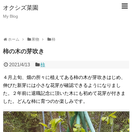
オクシズ菜園
My Blog
ホーム
果物
柿
柿の木の芽吹き
2021/4/13
柿
４月上旬、畑の所々に植えてある柿の木が芽吹きはじめ、
伸びた新芽には小さな花芽が確認できるようになりまし
た。２年前に退職記念に頂いた木にも初めて花芽が付きま
した。どんな柿に育つのか楽しみです。