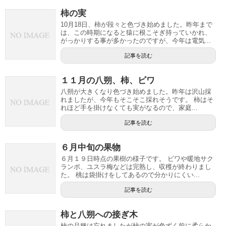
柿の実
10月18日、柿が段々と色づき始めました。昨年まで
は、この時期になると猿に根こそぎ持っていかれ、
がっかりする事が多かったのですが、今年は電気...
記事を読む
１１月の八朔、柿、ビワ
八朔が大きくなり色づき始めました。昨年は沢山採
れましたが、今年もそこそこ採れそうです。 柿はそ
れほど手を掛けなくても実がなるので、家庭...
記事を読む
６月中旬の果物
６月１９日時点の果樹の様子です。 ビワや暖地サク
ランボ、ユスラ梅などは完熟し、収穫が終わりまし
た。 桃は袋掛けをしてあるので分かりにくい...
記事を読む
柿と八朔への接ぎ木
柿の品種は忘れましたが柿の実が色ずく前に柔らか