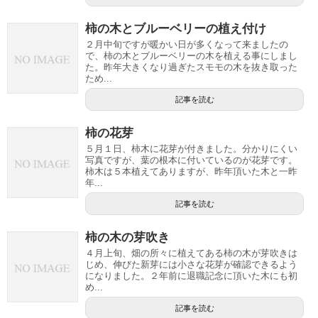
柿の木とブルーベリーの植え付け
２月中旬ですが暖かい日が多くなって来ましたの
で、柿の木とブルーベリーの木を植える事にしまし
た。昨年大きくなり過ぎたスモモの木を抜き取った
ため...
記事を読む
柿の花芽
５月１日、柿木に花芽が付きました。分かりにくい
写真ですが、葉の根本に付いているのが花芽です。
柿木は５本植えてありますが、昨年頂いた木と一昨
年...
記事を読む
柿の木の芽吹き
４月上旬、畑の所々に植えてある柿の木が芽吹きは
じめ、伸びた新芽には小さな花芽が確認できるよう
になりました。２年前に退職記念に頂いた木にも初
め...
記事を読む