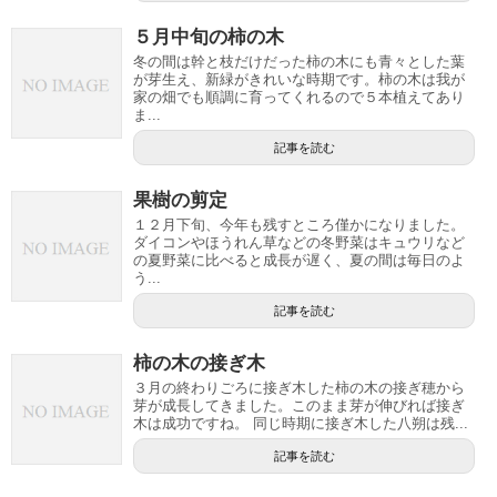
５月中旬の柿の木
冬の間は幹と枝だけだった柿の木にも青々とした葉
が芽生え、新緑がきれいな時期です。柿の木は我が
家の畑でも順調に育ってくれるので５本植えてあり
ま...
記事を読む
果樹の剪定
１２月下旬、今年も残すところ僅かになりました。
ダイコンやほうれん草などの冬野菜はキュウリなど
の夏野菜に比べると成長が遅く、夏の間は毎日のよ
う...
記事を読む
柿の木の接ぎ木
３月の終わりごろに接ぎ木した柿の木の接ぎ穂から
芽が成長してきました。このまま芽が伸びれば接ぎ
木は成功ですね。 同じ時期に接ぎ木した八朔は残...
記事を読む