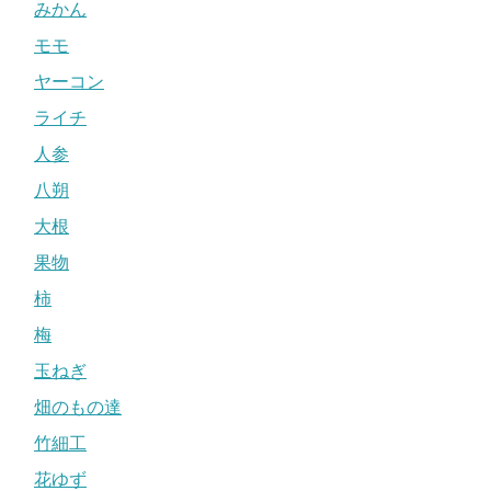
みかん
モモ
ヤーコン
ライチ
人参
八朔
大根
果物
柿
梅
玉ねぎ
畑のもの達
竹細工
花ゆず