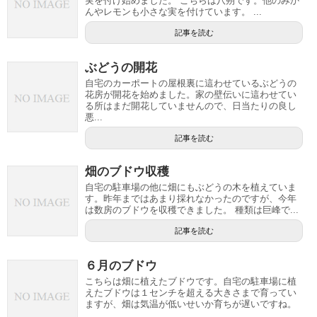
実を付け始めました。 こちらは八朔です。他のみか
んやレモンも小さな実を付けています。 ...
記事を読む
ぶどうの開花
自宅のカーポートの屋根裏に這わせているぶどうの
花房が開花を始めました。家の壁伝いに這わせてい
る所はまだ開花していませんので、日当たりの良し
悪...
記事を読む
畑のブドウ収穫
自宅の駐車場の他に畑にもぶどうの木を植えていま
す。昨年まではあまり採れなかったのですが、今年
は数房のブドウを収穫できました。 種類は巨峰で...
記事を読む
６月のブドウ
こちらは畑に植えたブドウです。自宅の駐車場に植
えたブドウは１センチを超える大きさまで育ってい
ますが、畑は気温が低いせいか育ちが遅いですね。
...