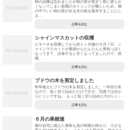
柿の品種は忘れましたが柿の実が色ずく前に柔らか
くなってしまい収穫のタイミングが難しいため、畑
の中でいい柿の実が生る木の枝を接木することにし
ま...
記事を読む
シャインマスカットの収穫
ピオーネを収穫してから約１ヶ月後の９月７日、シ
ャインマスカットが黄緑からだんだんと黄色っぽく
なってきて、試食すると甘くなってましたので、収
穫...
記事を読む
ブドウの木を剪定しました
昨年植えたブドウの木を剪定しました。一年目の冬
なので、短く切り詰めただけですが、写真では分か
りにくいですね。 もっと短く切り詰めた方がいい...
記事を読む
６月の果樹達
畑や自宅に植えた果樹も花の時期が終わり、小さな