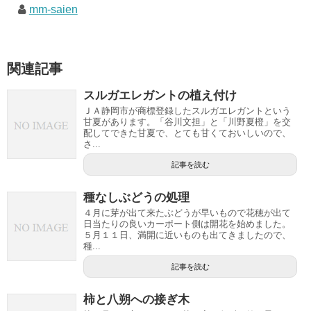
mm-saien
関連記事
スルガエレガントの植え付け
ＪＡ静岡市が商標登録したスルガエレガントという
甘夏があります。「谷川文担」と「川野夏橙」を交
配してできた甘夏で、とても甘くておいしいので、
さ...
記事を読む
種なしぶどうの処理
４月に芽が出て来たぶどうが早いもので花穂が出て
日当たりの良いカーポート側は開花を始めました。
５月１１日、満開に近いものも出てきましたので、
種...
記事を読む
柿と八朔への接ぎ木