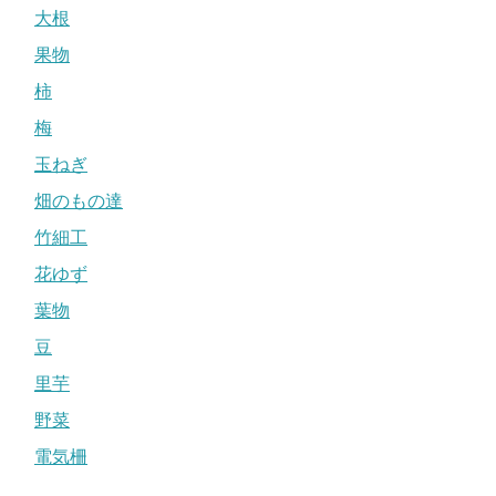
大根
果物
柿
梅
玉ねぎ
畑のもの達
竹細工
花ゆず
葉物
豆
里芋
野菜
電気柵