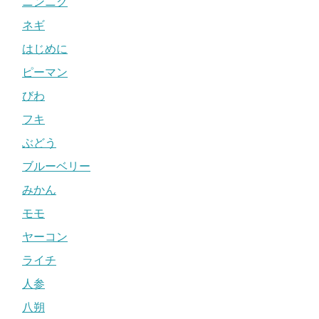
ニンニク
ネギ
はじめに
ピーマン
びわ
フキ
ぶどう
ブルーベリー
みかん
モモ
ヤーコン
ライチ
人参
八朔