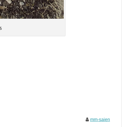
5
mm-saien