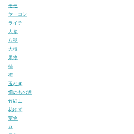
モモ
ヤーコン
ライチ
人参
八朔
大根
果物
柿
梅
玉ねぎ
畑のもの達
竹細工
花ゆず
葉物
豆