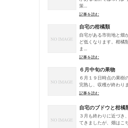
策...
記事を読む
自宅の柑橘類
自宅がある市街地と畑
ど低くなります。柑橘
ま...
記事を読む
６月中旬の果物
６月１９日時点の果樹
完熟し、収穫が終わりま
記事を読む
自宅のブドウと柑橘
３月も終わりに近づき
てきましたが、畑はこち