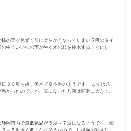
が柿の実が色ずく前に柔らかくなってしまい収穫のタイ
畑の中でいい柿の実が生る木の枝を接木することにし
毎日３０度を超す暑さで夏本番のようです。 まずは八
悪かったのですが、実になった八朔は順調に大きく...
は静岡市内で最低気温が５度～７度になるそうです。畑
り３～５度近く低くなりそうなので、柑橘類の寒さ対