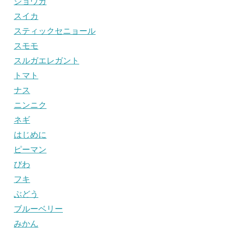
ショウガ
スイカ
スティックセニョール
スモモ
スルガエレガント
トマト
ナス
ニンニク
ネギ
はじめに
ピーマン
びわ
フキ
ぶどう
ブルーベリー
みかん