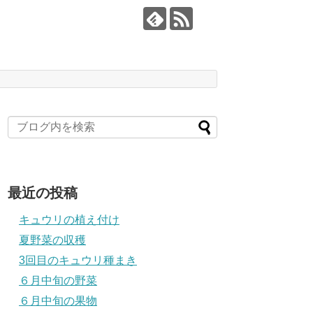
最近の投稿
キュウリの植え付け
夏野菜の収穫
3回目のキュウリ種まき
６月中旬の野菜
６月中旬の果物