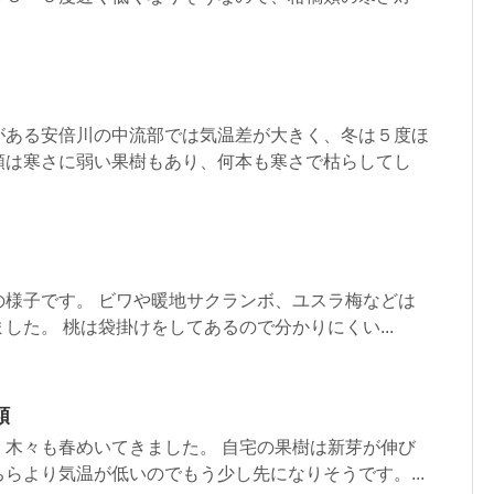
がある安倍川の中流部では気温差が大きく、冬は５度ほ
類は寒さに弱い果樹もあり、何本も寒さで枯らしてし
の様子です。 ビワや暖地サクランボ、ユスラ梅などは
した。 桃は袋掛けをしてあるので分かりにくい...
類
、木々も春めいてきました。 自宅の果樹は新芽が伸び
らより気温が低いのでもう少し先になりそうです。...