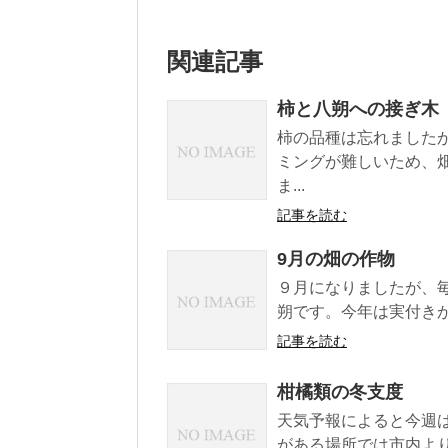
関連記事
柿と八朔への接ぎ木
柿の品種は忘れました
ミングが難しいため、
ま...
記事を読む
9月の畑の作物
９月になりましたが、
朔です。今年は実付きが
記事を読む
柑橘類の冬支度
天気予報によると今週
がある場所では市内よ