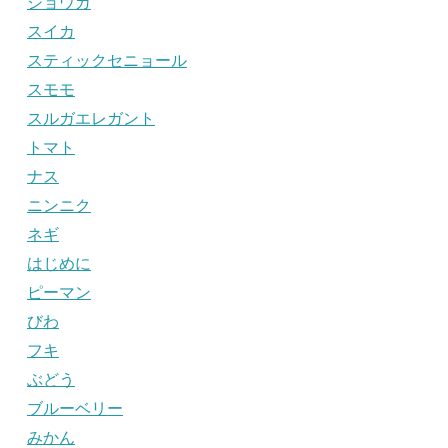
ショウガ
スイカ
スティックセニョール
スモモ
スルガエレガント
トマト
ナス
ニンニク
ネギ
はじめに
ピーマン
びわ
フキ
ぶどう
ブルーベリー
みかん