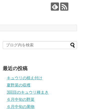
最近の投稿
キュウリの植え付け
夏野菜の収穫
3回目のキュウリ種まき
６月中旬の野菜
６月中旬の果物