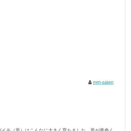
mm-saien
ガイモ（葉）はこんなに大きく育ちました。葉が黄色く