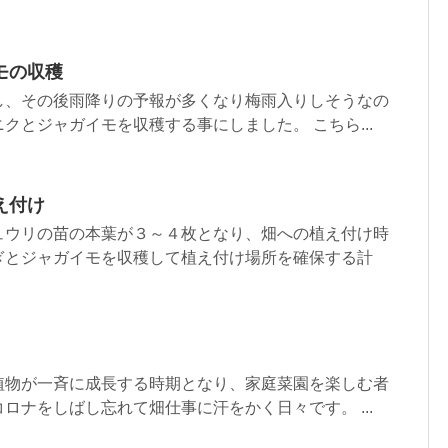
モの収穫
し、その後雨降りの予報が多くなり梅雨入りしそうなの
クとジャガイモを収穫する事にしました。 こちら...
え付け
ュウリの苗の本葉が３～４枚となり、畑への植え付け時
ぎとジャガイモを収穫して植え付け場所を確保する計
植物が一斉に成長する時期となり、家庭菜園を楽しむ者
ロナをしばし忘れて畑仕事に汗をかく日々です。 ...