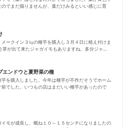
なのでまだ掘りませんが、葉だけみるといい感じに育
け
、メークイン３㎏の種芋を購入し３月４日に植え付けま
う芽が出て来たジャガイモもありますね。多分ジャ...
プエンドウと夏野菜の種
種芋を購入しました。今年は種芋が不作だそうでホーム
寸前でした。いつもの店はまだいい種芋があったので
ガイモが成長し、概ね１０～１５センチになりましたの