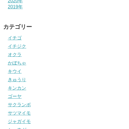
2020年
2019年
カテゴリー
イチゴ
イチジク
オクラ
かぼちゃ
キウイ
きゅうり
キンカン
ゴーヤ
サクランボ
サツマイモ
ジャガイモ