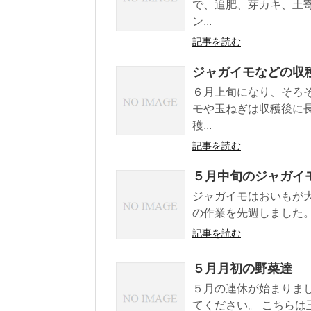
で、追肥、芽カキ、土
ン...
記事を読む
ジャガイモなどの収
６月上旬になり、そろ
モや玉ねぎは収穫後に
穫...
記事を読む
５月中旬のジャガイ
ジャガイモはおいもが
の作業を先週しました。
記事を読む
５月月初の野菜達
５月の連休が始まりま
てください。 こちらは