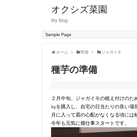
オクシズ菜園
My Blog
Sample Page
ホーム
野菜
ジャガイモ
種芋の準備
２月中旬、ジャガイモの植え付けのた
㎏を購入し、自宅の日当たりの良い場
月に入って霜の心配がなくなる頃には
今年も元気に畑仕事スタートです。