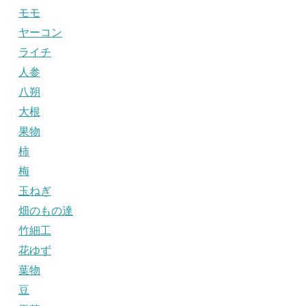
モモ
ヤーコン
ライチ
人参
八朔
大根
果物
柿
梅
玉ねぎ
畑のもの達
竹細工
花ゆず
葉物
豆