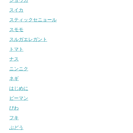
ショウガ
スイカ
スティックセニョール
スモモ
スルガエレガント
トマト
ナス
ニンニク
ネギ
はじめに
ピーマン
びわ
フキ
ぶどう