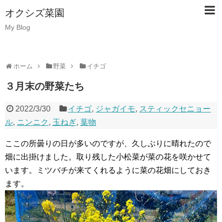
オクシズ菜園
My Blog
ホーム
野菜
イチゴ
３月末の野菜たち
2022/3/30
イチゴ
,
ジャガイモ
,
スティックセニョー
ル
,
ニンニク
,
玉ねぎ
,
葉物
ここの所曇りの日が多いのですが、久しぶりに晴れたので
畑に出掛けました。取り残した小松菜が菜の花を咲かせて
います。ミツバチが来てくれるように菜の花畑にしておき
ます。