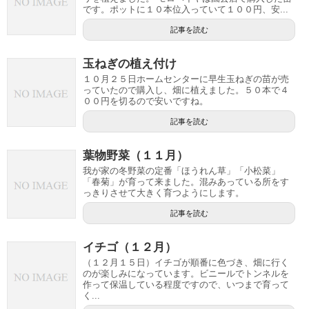
です。ポットに１０本位入っていて１００円、安...
記事を読む
玉ねぎの植え付け
１０月２５日ホームセンターに早生玉ねぎの苗が売
っていたので購入し、畑に植えました。５０本で４
００円を切るので安いですね。
記事を読む
葉物野菜（１１月）
我が家の冬野菜の定番「ほうれん草」「小松菜」
「春菊」が育って来ました。混みあっている所をす
っきりさせて大きく育つようにします。
記事を読む
イチゴ（１２月）
（１２月１５日）イチゴが順番に色づき、畑に行く
のが楽しみになっています。ビニールでトンネルを
作って保温している程度ですので、いつまで育って
く...