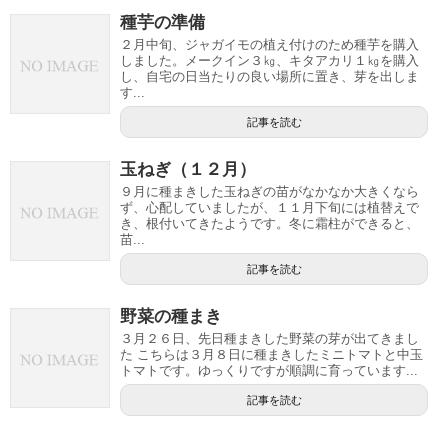
種芋の準備
２月中旬、ジャガイモの植え付けのため種芋を購入
しました。メークイン３㎏、キタアカリ１㎏を購入
し、自宅の日当たりの良い場所に置き、芽を出しま
す...
記事を読む
玉ねぎ（１２月）
９月に種まきした玉ねぎの苗がなかなか大きくなら
ず、心配していましたが、１１月下旬には植替えで
き、根付いてきたようです。冬に霜柱ができると、
苗...
記事を読む
野菜の種まき
３月２６日、先日種まきした野菜の芽が出てきまし
た こちらは３月８日に種まきしたミニトマトと中玉
トマトです。ゆっくりですが順調に育っています...
記事を読む