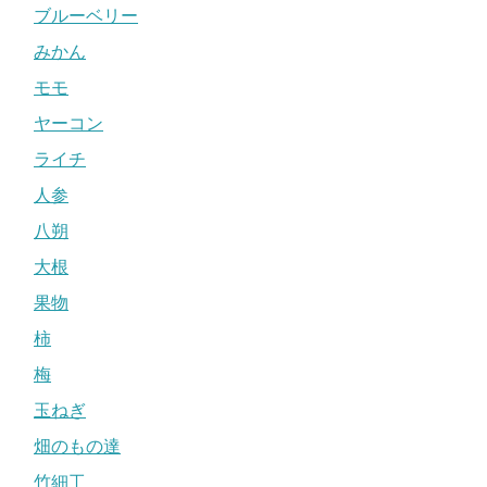
ブルーベリー
みかん
モモ
ヤーコン
ライチ
人参
八朔
大根
果物
柿
梅
玉ねぎ
畑のもの達
竹細工