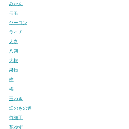
みかん
モモ
ヤーコン
ライチ
人参
八朔
大根
果物
柿
梅
玉ねぎ
畑のもの達
竹細工
花ゆず