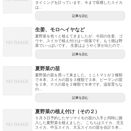
タイミングを計っています。今まで収穫したスイカ
は...
記事を読む
生姜、モロヘイヤなど
夏野菜を色々と植えてきましたが、今回の生姜、ゴ
ウヤ、スイカで植え付けは一段落です。もう畑は野
菜でいっぱいです。 生姜はようやく芽が出たので...
記事を読む
夏野菜の苗
夏野菜の苗を買って来ました。ミニトマトが２種類
で８本、スイカの苗を３種類で３本、ピーマンの苗
を２本、ナスの苗を２種類で８本です。温室育ちな
の...
記事を読む
夏野菜の植え付け（その２）
５月３日予約したサツマイモの苗の入手と同時に購
入した夏野菜を植えました。 こちらはスイカ、児玉
スイカ、中玉スイカ、大玉スイカの苗を合計５本...