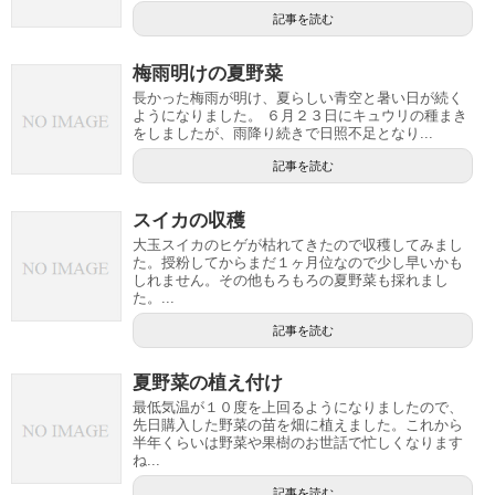
記事を読む
梅雨明けの夏野菜
長かった梅雨が明け、夏らしい青空と暑い日が続く
ようになりました。 ６月２３日にキュウリの種まき
をしましたが、雨降り続きで日照不足となり...
記事を読む
スイカの収穫
大玉スイカのヒゲが枯れてきたので収穫してみまし
た。授粉してからまだ１ヶ月位なので少し早いかも
しれません。その他もろもろの夏野菜も採れまし
た。...
記事を読む
夏野菜の植え付け
最低気温が１０度を上回るようになりましたので、
先日購入した野菜の苗を畑に植えました。これから
半年くらいは野菜や果樹のお世話で忙しくなります
ね...
記事を読む