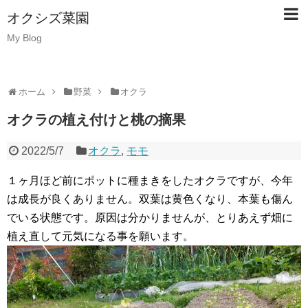
オクシズ菜園
My Blog
ホーム
野菜
オクラ
オクラの植え付けと桃の摘果
2022/5/7
オクラ
,
モモ
１ヶ月ほど前にポットに種まきをしたオクラですが、今年
は成長が良くありません。双葉は黄色くなり、本葉も傷ん
でいる状態です。原因は分かりませんが、とりあえず畑に
植え直して元気になる事を願います。