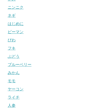
ニンニク
ネギ
はじめに
ピーマン
びわ
フキ
ぶどう
ブルーベリー
みかん
モモ
ヤーコン
ライチ
人参