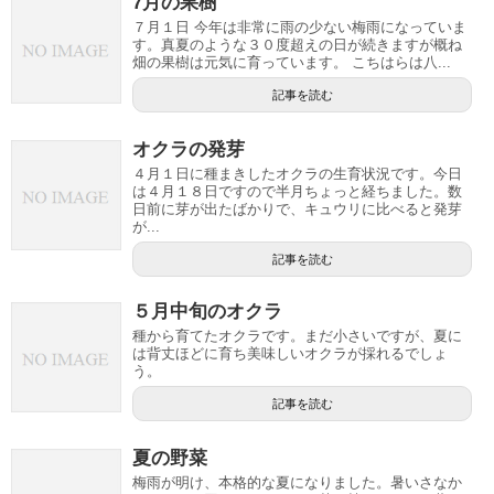
7月の果樹
７月１日 今年は非常に雨の少ない梅雨になっていま
す。真夏のような３０度超えの日が続きますが概ね
畑の果樹は元気に育っています。 こちはらは八...
記事を読む
オクラの発芽
４月１日に種まきしたオクラの生育状況です。今日
は４月１８日ですので半月ちょっと経ちました。数
日前に芽が出たばかりで、キュウリに比べると発芽
が...
記事を読む
５月中旬のオクラ
種から育てたオクラです。まだ小さいですが、夏に
は背丈ほどに育ち美味しいオクラが採れるでしょ
う。
記事を読む
夏の野菜
梅雨が明け、本格的な夏になりました。暑いさなか