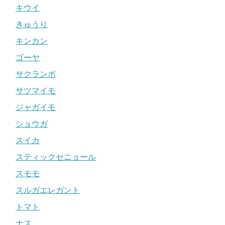
キウイ
きゅうり
キンカン
ゴーヤ
サクランボ
サツマイモ
ジャガイモ
ショウガ
スイカ
スティックセニョール
スモモ
スルガエレガント
トマト
ナス