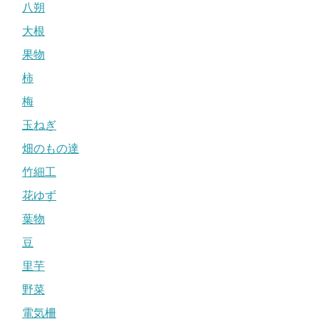
八朔
大根
果物
柿
梅
玉ねぎ
畑のもの達
竹細工
花ゆず
葉物
豆
里芋
野菜
電気柵