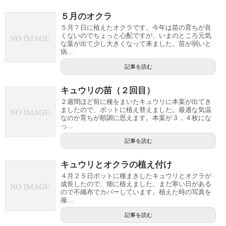
５月のオクラ
５月７日に植えたオクラです。今年は苗の育ちが良
くないのでちょっと心配ですが、いまのところ元気
な葉が出て少し大きくなって来ました。苗が弱いと
病...
記事を読む
キュウリの苗（２回目）
２週間ほど前に種をまいたキュウリに本葉が出てき
ましたので、ポットに植え替えました。最適な気温
なのか育ちが順調に思えます。本葉が３，４枚にな
っ...
記事を読む
キュウリとオクラの植え付け
４月２５日ポットに種まきしたキュウリとオクラが
成長したので、畑に植えました。まだ寒い日がある
ので不織布でカバーしています。植えた時の写真を
撮...
記事を読む