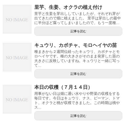
里芋、生姜、オクラの植え付け
里芋と生姜を芽出ししていましたが、それぞれ芽が
出てきたので畑に植えました。 里芋は芽出しの最中
に半分ほど腐ってしまいましたので、もう一度種...
記事を読む
キュウリ、カボチャ、モロヘイヤの苗
種まきから２週間位経ったキュウリ、カボチャとモ
ロヘイヤです。種の大きさがそのまま発芽した苗の
大きさに反映していますね。キュウリと一緒に写っ
て...
記事を読む
本日の収穫（７月１４日）
用事がない日は畑に通い水やりや野菜の収穫をする
毎日です。今日はキュウリ、ナス、ピーマン、トマ
ト、オクラと桃が収穫できました。この時期は桃や
ス...
記事を読む