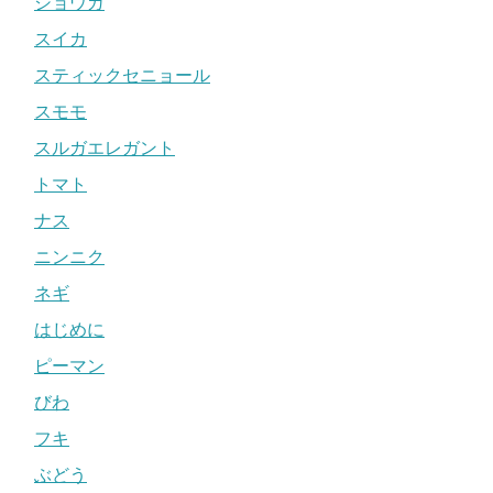
ショウガ
スイカ
スティックセニョール
スモモ
スルガエレガント
トマト
ナス
ニンニク
ネギ
はじめに
ピーマン
びわ
フキ
ぶどう