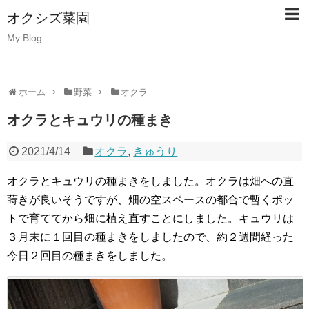
オクシズ菜園
My Blog
ホーム
野菜
オクラ
オクラとキュウリの種まき
2021/4/14
オクラ
,
きゅうり
オクラとキュウリの種まきをしました。オクラは畑への直
蒔きが良いそうですが、畑の空スペースの都合で暫くポッ
トで育ててから畑に植え直すことにしました。キュウリは
３月末に１回目の種まきをしましたので、約２週間経った
今日２回目の種まきをしました。