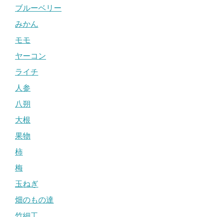
ブルーベリー
みかん
モモ
ヤーコン
ライチ
人参
八朔
大根
果物
柿
梅
玉ねぎ
畑のもの達
竹細工