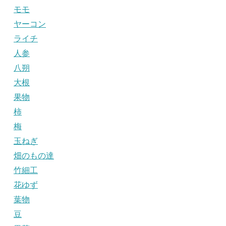
モモ
ヤーコン
ライチ
人参
八朔
大根
果物
柿
梅
玉ねぎ
畑のもの達
竹細工
花ゆず
葉物
豆