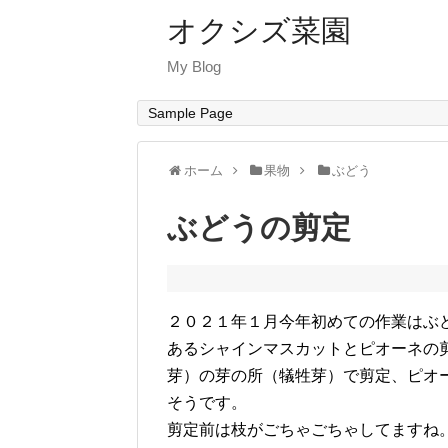
オクシズ菜園
My Blog
Sample Page
ホーム
果物
ぶどう
ぶどうの剪定
２０２１年１月今年初めての作業はぶ
あるシャインマスカットとピオーネの
芽）の芽の所（犠牲芽）で剪定、ピオ
そうです。
剪定前は枝がごちゃごちゃしてますね