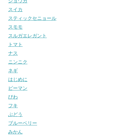
ショウガ
スイカ
スティックセニョール
スモモ
スルガエレガント
トマト
ナス
ニンニク
ネギ
はじめに
ピーマン
びわ
フキ
ぶどう
ブルーベリー
みかん