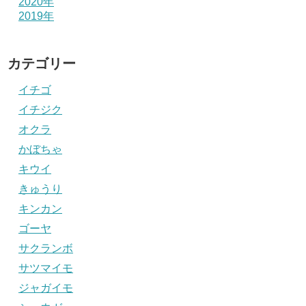
2020年
2019年
カテゴリー
イチゴ
イチジク
オクラ
かぼちゃ
キウイ
きゅうり
キンカン
ゴーヤ
サクランボ
サツマイモ
ジャガイモ