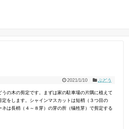
2021/1/10
ぶどう
どうの木の剪定です。まずは家の駐車場の片隅に植えて
剪定をします。シャインマスカットは短梢（３つ目の
ーネは長梢（４～８芽）の芽の所（犠牲芽）で剪定する
。