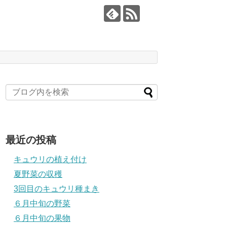
最近の投稿
キュウリの植え付け
夏野菜の収穫
3回目のキュウリ種まき
６月中旬の野菜
６月中旬の果物