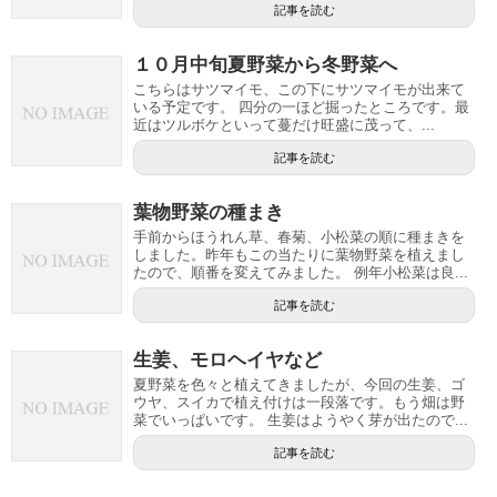
記事を読む
１０月中旬夏野菜から冬野菜へ
こちらはサツマイモ、この下にサツマイモが出来て
いる予定です。 四分の一ほど掘ったところです。最
近はツルボケといって蔓だけ旺盛に茂って、...
記事を読む
葉物野菜の種まき
手前からほうれん草、春菊、小松菜の順に種まきを
しました。昨年もこの当たりに葉物野菜を植えまし
たので、順番を変えてみました。 例年小松菜は良...
記事を読む
生姜、モロヘイヤなど
夏野菜を色々と植えてきましたが、今回の生姜、ゴ
ウヤ、スイカで植え付けは一段落です。もう畑は野
菜でいっぱいです。 生姜はようやく芽が出たので...
記事を読む