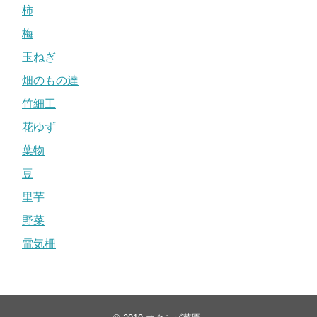
柿
梅
玉ねぎ
畑のもの達
竹細工
花ゆず
葉物
豆
里芋
野菜
電気柵