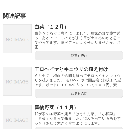
関連記事
白菜（１２月）
白菜をぐるぐる巻きにしました。農家の畑で藁で縛
ってあるので、この方がよく玉が出来るのかと思っ
てやってます。食べごろがよく分かりませんが、お
正...
記事を読む
モロヘイヤとキュウリの植え付け
６月中旬、梅雨の合間を縫ってモロヘイヤとキュウ
リを植えました。 モロヘイヤは園芸店で購入した苗
です。ポットに１０本位入っていて１００円、安...
記事を読む
葉物野菜（１１月）
我が家の冬野菜の定番「ほうれん草」「小松菜」
「春菊」が育って来ました。混みあっている所をす
っきりさせて大きく育つようにします。