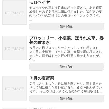
モロヘイヤ
モロヘイヤの種を４月末にポット蒔きし、ある程度
成長したので５月末に畑に植えました。我が家の夏
のネバネバの定番はこのモロヘイヤとオクラです。
...
記事を読む
ブロッコリー、小松菜、ほうれん草、春
菊の種まき
８月２３日ブロッコリーをセルトレイに種まきし、
２７日に小松菜、ほうれん草、春菊を畑に種まきし
ました。例年はもっと遅い時期に種をまきますが、
今...
記事を読む
７月の夏野菜
７月に入りました。春に種を蒔いたり、苗を買った
りして畑に植えた夏野菜が育ち、食卓を賑わせてい
ます。 キュウリは大きくなるのが早く毎日収穫し...
記事を読む