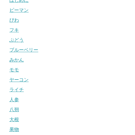
はじめに
ピーマン
びわ
フキ
ぶどう
ブルーベリー
みかん
モモ
ヤーコン
ライチ
人参
八朔
大根
果物