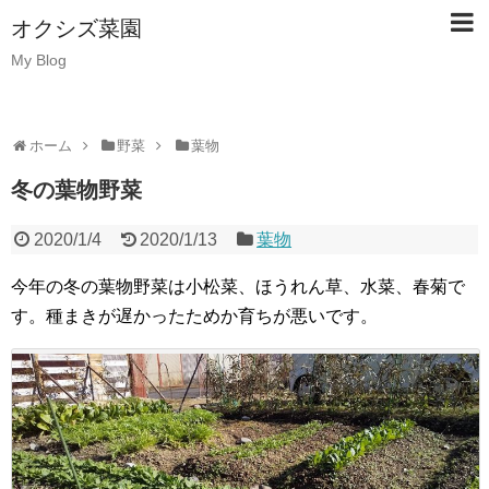
オクシズ菜園
My Blog
ホーム
野菜
葉物
冬の葉物野菜
2020/1/4
2020/1/13
葉物
今年の冬の葉物野菜は小松菜、ほうれん草、水菜、春菊で
す。種まきが遅かったためか育ちが悪いです。