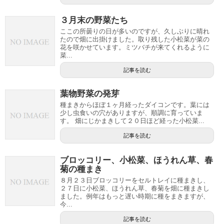
３月末の野菜たち
ここの所曇りの日が多いのですが、久しぶりに晴れ
たので畑に出掛けました。取り残した小松菜が菜の
花を咲かせています。ミツバチが来てくれるように
菜...
記事を読む
葉物野菜の発芽
種まきからほぼ１ヶ月経ったダイコンです。葉には
少し虫食いの穴がありますが、順調に育っていま
す。 畑にじかまきして２０日ほど経った小松菜...
記事を読む
ブロッコリー、小松菜、ほうれん草、春
菊の種まき
８月２３日ブロッコリーをセルトレイに種まきし、
２７日に小松菜、ほうれん草、春菊を畑に種まきし
ました。例年はもっと遅い時期に種をまきますが、
今...
記事を読む