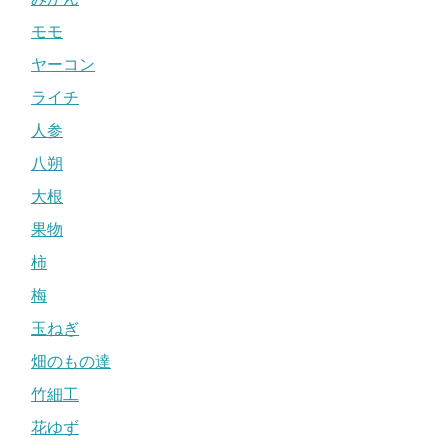
モモ
ヤーコン
ライチ
人参
八朔
大根
果物
柿
梅
玉ねぎ
畑のもの達
竹細工
花ゆず