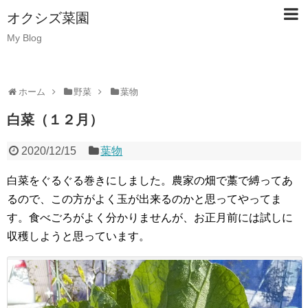
オクシズ菜園
My Blog
ホーム
野菜
葉物
白菜（１２月）
2020/12/15
葉物
白菜をぐるぐる巻きにしました。農家の畑で藁で縛ってあ
るので、この方がよく玉が出来るのかと思ってやってま
す。食べごろがよく分かりませんが、お正月前には試しに
収穫しようと思っています。