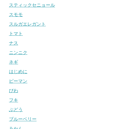
スティックセニョール
スモモ
スルガエレガント
トマト
ナス
ニンニク
ネギ
はじめに
ピーマン
びわ
フキ
ぶどう
ブルーベリー
みかん