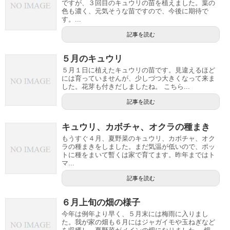
ですが、３回目のキュウリの苗を植えました。葉の
色も濃く、元気そうな苗ですので、今後に期待で
す。...
記事を読む
５月のキュウリ
５月１日に植えたキュウリの苗です。見違えるほど
には育っていませんが、少しづつ大きくなって来ま
した。花芽も付きだしましたね。 こちら...
記事を読む
キュウリ、カボチャ、オクラの種まき
もうすぐ４月、夏野菜のキュウリ、カボチャ、オク
ラの種まきをしました。まだ気温が低いので、ポッ
トに種をまいて暫くは家で育てます。昨年まではト
マ...
記事を読む
６月上旬の畑の様子
今年は例年より早く、５月末には梅雨に入りまし
た。我が家の畑も６月にはジャガイモや玉ねぎなど