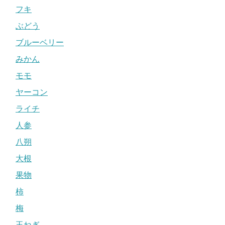
フキ
ぶどう
ブルーベリー
みかん
モモ
ヤーコン
ライチ
人参
八朔
大根
果物
柿
梅
玉ねぎ