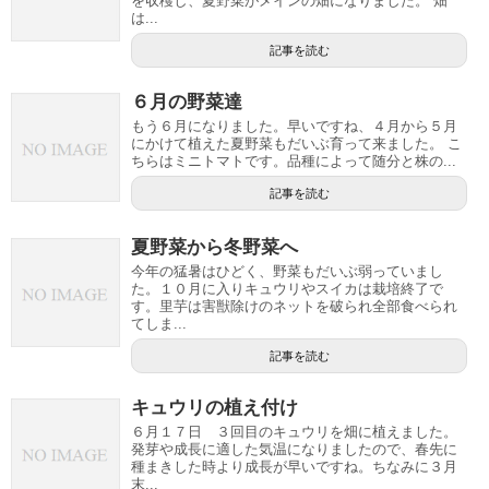
を収穫し、夏野菜がメインの畑になりました。 畑
は...
記事を読む
６月の野菜達
もう６月になりました。早いですね、４月から５月
にかけて植えた夏野菜もだいぶ育って来ました。 こ
ちらはミニトマトです。品種によって随分と株の...
記事を読む
夏野菜から冬野菜へ
今年の猛暑はひどく、野菜もだいぶ弱っていまし
た。１０月に入りキュウリやスイカは栽培終了で
す。里芋は害獣除けのネットを破られ全部食べられ
てしま...
記事を読む
キュウリの植え付け
６月１７日 ３回目のキュウリを畑に植えました。
発芽や成長に適した気温になりましたので、春先に
種まきした時より成長が早いですね。ちなみに３月
末...