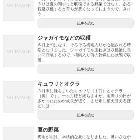
うりは夏の間ずっと収穫できる野菜ではなく、ある
程度収穫すると育ちが悪くなってしまうので、きゅ
う...
記事を読む
ジャガイモなどの収穫
６月上旬になり、そろそろ梅雨入りが心配される時
期となりました。ジャガイモや玉ねぎは収穫後に長
い間貯蔵するので、梅雨入り前の乾燥した状態で収
穫...
記事を読む
キュウリとオクラ
３月末に種をまいたキュウリ（手前）とオクラ
（奥）です。一ヶ月ほど経ちますが、雨降りの日が
多かったためか成長が遅く、まだ畑に植え替えるほ
どには...
記事を読む
夏の野菜
梅雨が明け、本格的な夏になりました。暑いさなか