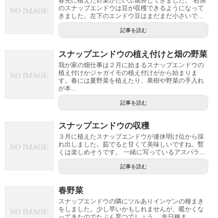
春先に植えた野菜がだいぶ成長してきました。 右側
のスナップエンドウは豆が収穫できるようになって
きました。左下のエンドウ豆はまだまだ小さいで...
記事を読む
スナップエンドウの植え付けと畑の野菜
我が家の畑仕事は２月に始まるスナップエンドウの
植え付けかジャガイモの植え付けがから始まりま
す。春には夏野菜を植えたり、果樹や野菜の手入れ
が本...
記事を読む
スナップエンドウの収穫
３月に植えたスナップエンドウが連休明け位から採
れ出しました。茹でると甘くて美味しいですね。暫
くは楽しめそうです。 一緒に写っているアスパラ...
記事を読む
春野菜
スナップエンドウの隣にツルありインゲンの種まき
をしました。少し早いかもしれませんが、暖かくな
ってきたのでたぶん育つでしょう。 先日種ま...