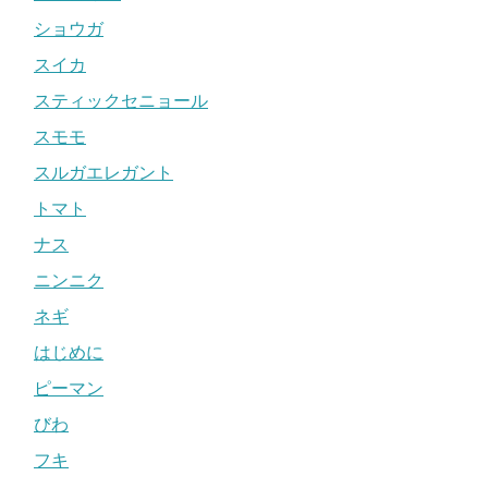
ショウガ
スイカ
スティックセニョール
スモモ
スルガエレガント
トマト
ナス
ニンニク
ネギ
はじめに
ピーマン
びわ
フキ