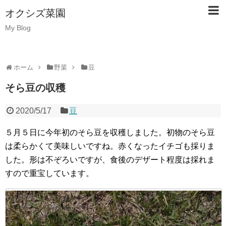
オクシズ菜園
My Blog
ホーム
野菜
豆
そら豆の収穫
2020/5/17
豆
５月５日に今年初のそら豆を収穫しました。初物のそら豆
は柔らかくて美味しいですね。赤くなったイチゴも採りま
した。形は不ぞろいですが、食後のデザート程度は採れま
すので重宝しています。