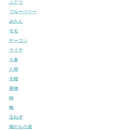
ぶどう
ブルーベリー
みかん
モモ
ヤーコン
ライチ
人参
八朔
大根
果物
柿
梅
玉ねぎ
畑のもの達