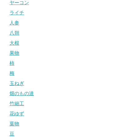
ヤーコン
ライチ
人参
八朔
大根
果物
柿
梅
玉ねぎ
畑のもの達
竹細工
花ゆず
葉物
豆