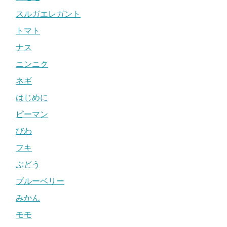
スルガエレガント
トマト
ナス
ニンニク
ネギ
はじめに
ピーマン
びわ
フキ
ぶどう
ブルーベリー
みかん
モモ