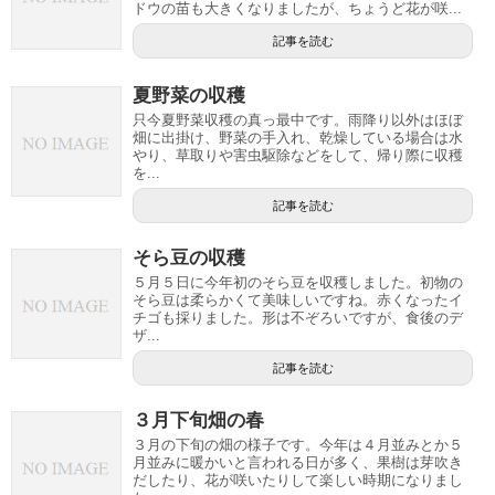
ドウの苗も大きくなりましたが、ちょうど花が咲...
記事を読む
夏野菜の収穫
只今夏野菜収穫の真っ最中です。雨降り以外はほぼ
畑に出掛け、野菜の手入れ、乾燥している場合は水
やり、草取りや害虫駆除などをして、帰り際に収穫
を...
記事を読む
そら豆の収穫
５月５日に今年初のそら豆を収穫しました。初物の
そら豆は柔らかくて美味しいですね。赤くなったイ
チゴも採りました。形は不ぞろいですが、食後のデ
ザ...
記事を読む
３月下旬畑の春
３月の下旬の畑の様子です。今年は４月並みとか５
月並みに暖かいと言われる日が多く、果樹は芽吹き
だしたり、花が咲いたりして楽しい時期になりまし