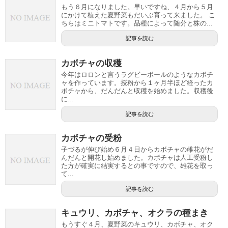
もう６月になりました。早いですね、４月から５月
にかけて植えた夏野菜もだいぶ育って来ました。 こ
ちらはミニトマトです。品種によって随分と株の...
記事を読む
カボチャの収穫
今年はロロンと言うラグビーボールのようなカボチ
ャを作っています。授粉から１ヶ月半ほど経ったカ
ボチャから、だんだんと収穫を始めました。収穫後
に...
記事を読む
カボチャの受粉
子づるが伸び始め６月４日からカボチャの雌花がだ
んだんと開花し始めました。カボチャは人工受粉し
た方が確実に結実するとの事ですので、雄花を取っ
て...
記事を読む
キュウリ、カボチャ、オクラの種まき
もうすぐ４月、夏野菜のキュウリ、カボチャ、オク