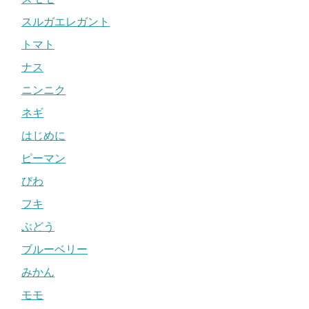
スルガエレガント
トマト
ナス
ニンニク
ネギ
はじめに
ピーマン
びわ
フキ
ぶどう
ブルーベリー
みかん
モモ