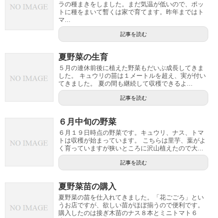
ラの種まきをしました。まだ気温が低いので、ポッ
トに種をまいて暫くは家で育てます。昨年まではト
マ...
記事を読む
夏野菜の生育
５月の連休前後に植えた野菜もだいぶ成長してきま
した。 キュウリの苗は１メートルを超え、実が付い
てきました。 夏の間も継続して収穫できるよ...
記事を読む
６月中旬の野菜
６月１９日時点の野菜です。キュウリ、ナス、トマ
トは収穫が始まっています。 こちらは里芋、葉がよ
く育っていますが狭いところに沢山植えたので大...
記事を読む
夏野菜苗の購入
夏野菜の苗を仕入れてきました。「花ごごろ」とい
うお店ですが、欲しい苗がほぼ揃うので便利です。
購入したのは接ぎ木苗のナス８本とミニトマト６