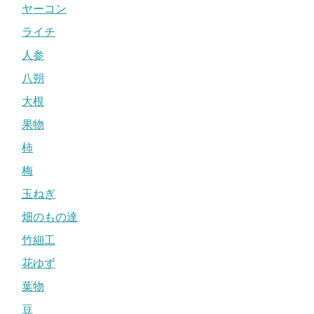
ヤーコン
ライチ
人参
八朔
大根
果物
柿
梅
玉ねぎ
畑のもの達
竹細工
花ゆず
葉物
豆