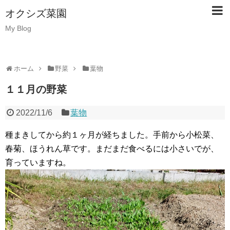
オクシズ菜園
My Blog
ホーム
野菜
葉物
１１月の野菜
2022/11/6
葉物
種まきしてから約１ヶ月が経ちました。手前から小松菜、
春菊、ほうれん草です。まだまだ食べるには小さいでが、
育っていますね。