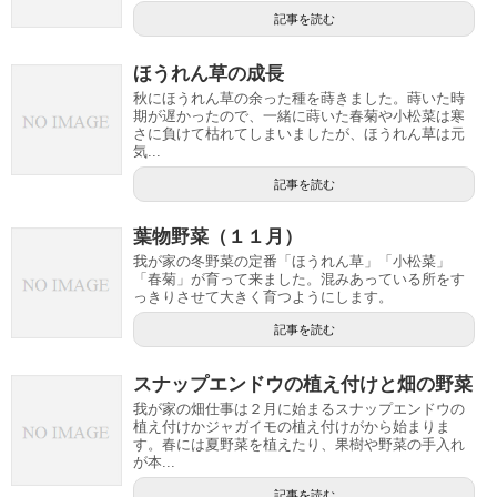
記事を読む
ほうれん草の成長
秋にほうれん草の余った種を蒔きました。蒔いた時
期が遅かったので、一緒に蒔いた春菊や小松菜は寒
さに負けて枯れてしまいましたが、ほうれん草は元
気...
記事を読む
葉物野菜（１１月）
我が家の冬野菜の定番「ほうれん草」「小松菜」
「春菊」が育って来ました。混みあっている所をす
っきりさせて大きく育つようにします。
記事を読む
スナップエンドウの植え付けと畑の野菜
我が家の畑仕事は２月に始まるスナップエンドウの
植え付けかジャガイモの植え付けがから始まりま
す。春には夏野菜を植えたり、果樹や野菜の手入れ
が本...
記事を読む