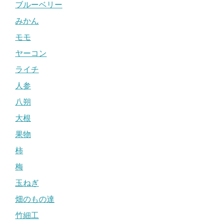
ブルーベリー
みかん
モモ
ヤーコン
ライチ
人参
八朔
大根
果物
柿
梅
玉ねぎ
畑のもの達
竹細工