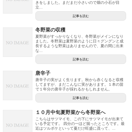
きをしました。まだまだ小さいので畑の小石が目
立...
記事を読む
冬野菜の収穫
夏野菜がすっかりなくなり、冬野菜がメインになり
ました。冬野菜は夏野菜のように日々グングンと成
長するような野菜はありませんので、夏の間に出来
な...
記事を読む
唐辛子
唐辛子の実がよく生ります。秋から赤くなると収穫
してますが、まだこんなに実があります。１本の苗
で１年分の唐辛子が採れるかもしれません。
記事を読む
１０月中旬夏野菜から冬野菜へ
こちらはサツマイモ、この下にサツマイモが出来て
いる予定です。 四分の一ほど掘ったところです。最
近はツルボケといって蔓だけ旺盛に茂って、...