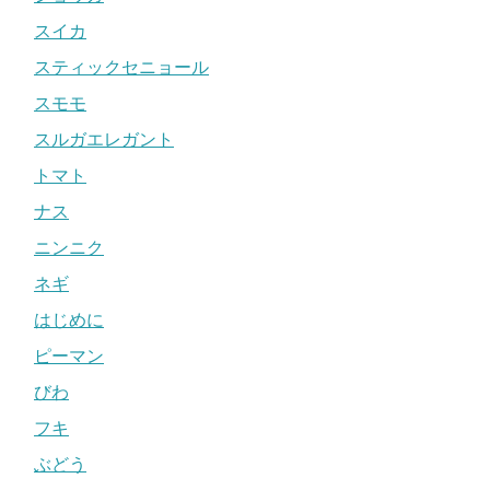
スイカ
スティックセニョール
スモモ
スルガエレガント
トマト
ナス
ニンニク
ネギ
はじめに
ピーマン
びわ
フキ
ぶどう