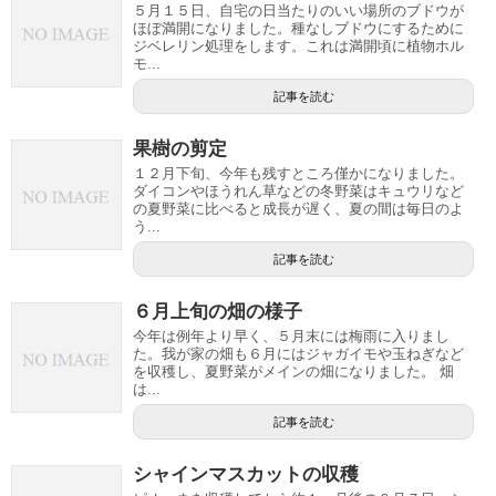
５月１５日、自宅の日当たりのいい場所のブドウが
ほぼ満開になりました。種なしブドウにするために
ジベレリン処理をします。これは満開頃に植物ホル
モ...
記事を読む
果樹の剪定
１２月下旬、今年も残すところ僅かになりました。
ダイコンやほうれん草などの冬野菜はキュウリなど
の夏野菜に比べると成長が遅く、夏の間は毎日のよ
う...
記事を読む
６月上旬の畑の様子
今年は例年より早く、５月末には梅雨に入りまし
た。我が家の畑も６月にはジャガイモや玉ねぎなど
を収穫し、夏野菜がメインの畑になりました。 畑
は...
記事を読む
シャインマスカットの収穫