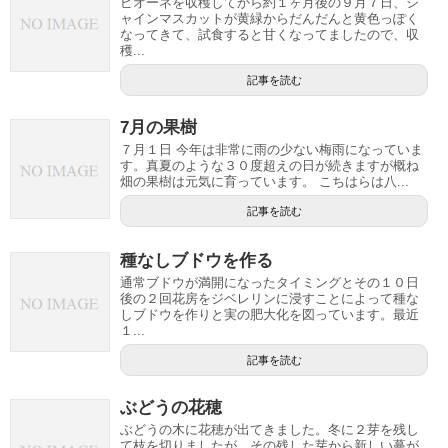
ピオーネを収穫してから約１ヶ月後の９月７日、シ
ャインマスカットが黄緑からだんだんと黄色っぽく
なってきて、試食すると甘くなってましたので、収
穫...
記事を読む
7月の果樹
７月１日 今年は非常に雨の少ない梅雨になっていま
す。真夏のような３０度超えの日が続きますが概ね
畑の果樹は元気に育っています。 こちはらは八...
記事を読む
種なしブドウを作る
通常ブドウが満開になったタイミングとその１０日
後の２回花房をジベレリンに浸すことによって種な
しブドウを作りと実の肥大化を図っています。最近
１...
記事を読む
ぶどうの花穂
ぶどうの木に花穂が出てきました。冬に２芽を残し
て枝を切りましたが、その残した芽から新しい蔓が