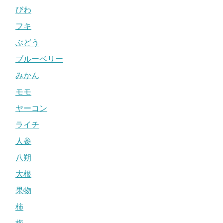
びわ
フキ
ぶどう
ブルーベリー
みかん
モモ
ヤーコン
ライチ
人参
八朔
大根
果物
柿