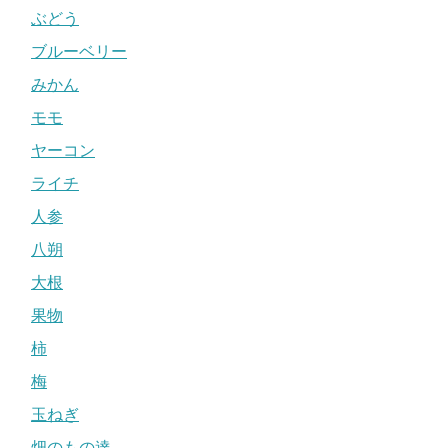
ぶどう
ブルーベリー
みかん
モモ
ヤーコン
ライチ
人参
八朔
大根
果物
柿
梅
玉ねぎ
畑のもの達