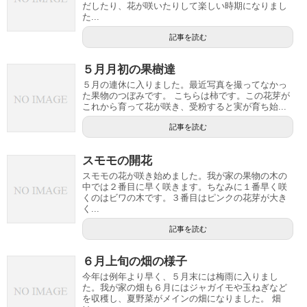
だしたり、花が咲いたりして楽しい時期になりまし
た...
記事を読む
５月月初の果樹達
５月の連休に入りました。最近写真を撮ってなかっ
た果物のつぼみです。 こちらは柿です。この花芽が
これから育って花が咲き、受粉すると実が育ち始...
記事を読む
スモモの開花
スモモの花が咲き始めました。我が家の果物の木の
中では２番目に早く咲きます。ちなみに１番早く咲
くのはビワの木です。３番目はピンクの花芽が大き
く...
記事を読む
６月上旬の畑の様子
今年は例年より早く、５月末には梅雨に入りまし
た。我が家の畑も６月にはジャガイモや玉ねぎなど
を収穫し、夏野菜がメインの畑になりました。 畑