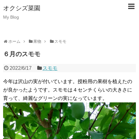
オクシズ菜園
My Blog
ホーム
果物
スモモ
６月のスモモ
2022/6/17
スモモ
今年は沢山の実が付いています。授粉用の果樹を植えたの
が良かったようです。スモモは４センチくらいの大きさに
育って、綺麗なグリーンの実になっています。