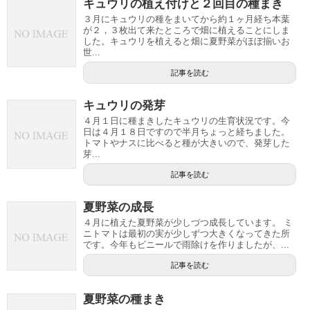
キュウリの植え付けと２回目の種まき
３月にキュウリの種をまいてから約１ヶ月経ち本葉
が２，３枚出て来たところで畑に植えることにしま
した。キュウリを植えると畑に夏野菜がほぼ揃いお
世...
記事を読む
キュウリの発芽
４月１日に種まきしたキュウリの生育状況です。今
日は４月１８日ですので半月ちょっと経ちました。
トマトやナスに比べると種が大きいので、発芽した
芽...
記事を読む
夏野菜の成長
４月に植えた夏野菜が少しづつ成長しています。 ミ
ニトマトは最初の実が少しずつ大きくなってきた所
です。今年もビニールで雨除けを作りましたが、...
記事を読む
夏野菜の種まき