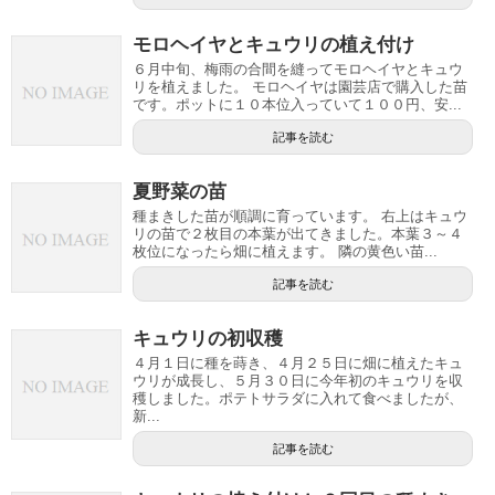
モロヘイヤとキュウリの植え付け
６月中旬、梅雨の合間を縫ってモロヘイヤとキュウ
リを植えました。 モロヘイヤは園芸店で購入した苗
です。ポットに１０本位入っていて１００円、安...
記事を読む
夏野菜の苗
種まきした苗が順調に育っています。 右上はキュウ
リの苗で２枚目の本葉が出てきました。本葉３～４
枚位になったら畑に植えます。 隣の黄色い苗...
記事を読む
キュウリの初収穫
４月１日に種を蒔き、４月２５日に畑に植えたキュ
ウリが成長し、５月３０日に今年初のキュウリを収
穫しました。ポテトサラダに入れて食べましたが、
新...
記事を読む