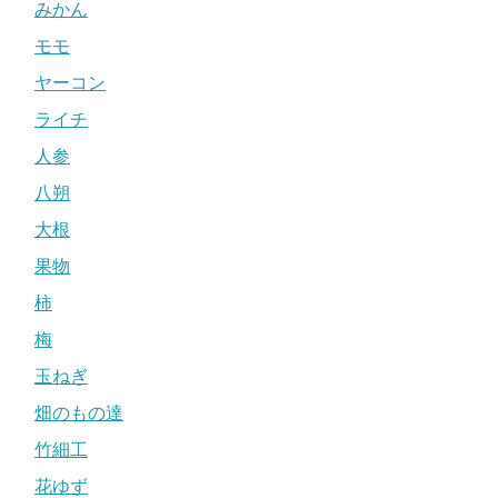
みかん
モモ
ヤーコン
ライチ
人参
八朔
大根
果物
柿
梅
玉ねぎ
畑のもの達
竹細工
花ゆず