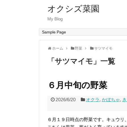
オクシズ菜園
My Blog
Sample Page
ホーム
野菜
サツマイモ
「
サツマイモ
」
一覧
６月中旬の野菜
2026/6/20
オクラ
,
かぼちゃ
,
き
６月１９日時点の野菜です。キュウリ