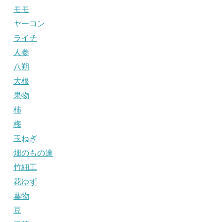
モモ
ヤーコン
ライチ
人参
八朔
大根
果物
柿
梅
玉ねぎ
畑のもの達
竹細工
花ゆず
葉物
豆