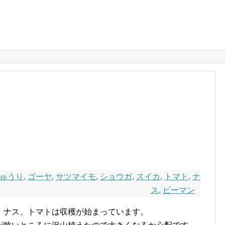
ゅうり
,
ゴーヤ
,
サツマイモ
,
ショウガ
,
スイカ
,
トマト
,
ナ
ス
,
ピーマン
、ナス、トマトは収穫が始まっています。