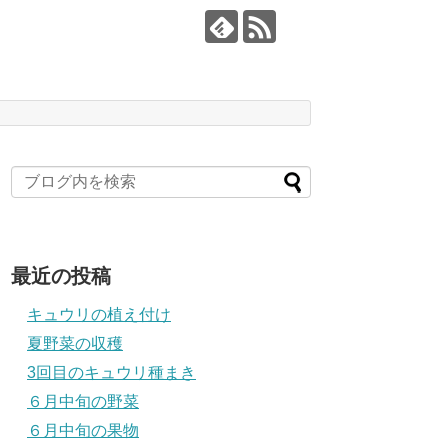
最近の投稿
キュウリの植え付け
夏野菜の収穫
3回目のキュウリ種まき
６月中旬の野菜
６月中旬の果物