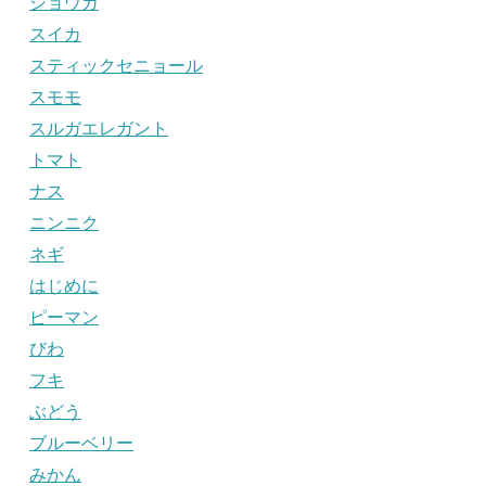
ショウガ
スイカ
スティックセニョール
スモモ
スルガエレガント
トマト
ナス
ニンニク
ネギ
はじめに
ピーマン
びわ
フキ
ぶどう
ブルーベリー
みかん