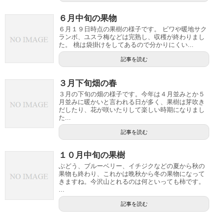
６月中旬の果物
６月１９日時点の果樹の様子です。 ビワや暖地サク
ランボ、ユスラ梅などは完熟し、収穫が終わりまし
た。 桃は袋掛けをしてあるので分かりにくい...
記事を読む
３月下旬畑の春
３月の下旬の畑の様子です。今年は４月並みとか５
月並みに暖かいと言われる日が多く、果樹は芽吹き
だしたり、花が咲いたりして楽しい時期になりまし
た...
記事を読む
１０月中旬の果樹
ぶどう、ブルーベリー、イチジクなどの夏から秋の
果物も終わり、これかは晩秋から冬の果物になって
きますね。今沢山とれるのは何といっても柿です。
...
記事を読む