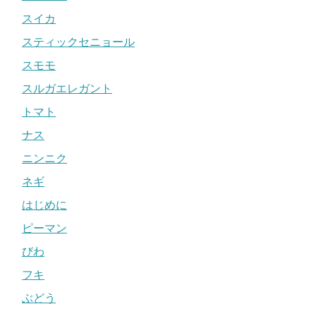
スイカ
スティックセニョール
スモモ
スルガエレガント
トマト
ナス
ニンニク
ネギ
はじめに
ピーマン
びわ
フキ
ぶどう