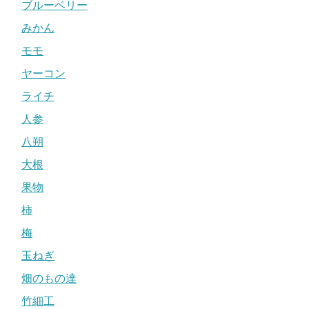
ブルーベリー
みかん
モモ
ヤーコン
ライチ
人参
八朔
大根
果物
柿
梅
玉ねぎ
畑のもの達
竹細工