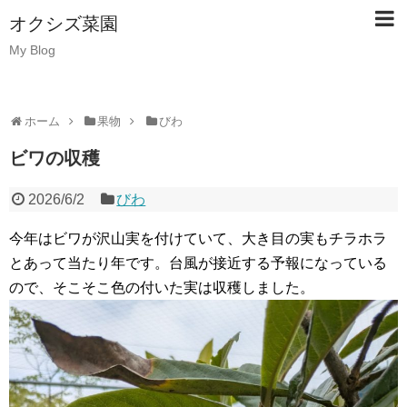
オクシズ菜園
My Blog
ホーム
果物
びわ
ビワの収穫
2026/6/2
びわ
今年はビワが沢山実を付けていて、大き目の実もチラホラ
とあって当たり年です。台風が接近する予報になっている
ので、そこそこ色の付いた実は収穫しました。