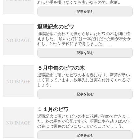
れほど手を掛けなくても実がなるので、家庭...
記事を読む
退職記念のビワ
退職記念に会社の同僚から頂いたビワの木を畑に植
えました。 頂いた時には一本だけだった幹が枝分か
れし、40センチ位にまで育ちました。 ...
記事を読む
５月中旬のビワの木
退職記念に頂いたビワの木も春になり、新芽が勢い
よく育っています。数年先には実を付けてくれるで
しょう。
記事を読む
１１月のビワ
退職記念に頂いたビワの木に花芽が初めて付きまし
た。冬の寒さが心配ですが、順調に冬を越せば来年
の春には黄色のビワになっていることでしょう。
記事を読む