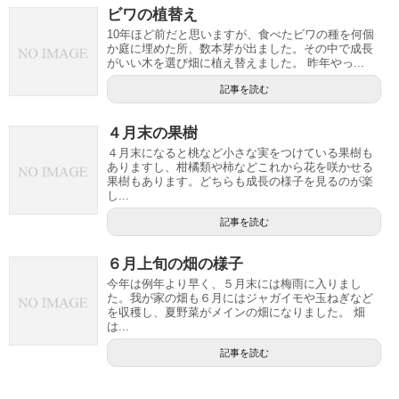
ビワの植替え
10年ほど前だと思いますが、食べたビワの種を何個
か庭に埋めた所、数本芽が出ました。その中で成長
がいい木を選び畑に植え替えました。 昨年やっ...
記事を読む
４月末の果樹
４月末になると桃など小さな実をつけている果樹も
ありますし、柑橘類や柿などこれから花を咲かせる
果樹もあります。どちらも成長の様子を見るのが楽
し...
記事を読む
６月上旬の畑の様子
今年は例年より早く、５月末には梅雨に入りまし
た。我が家の畑も６月にはジャガイモや玉ねぎなど
を収穫し、夏野菜がメインの畑になりました。 畑
は...
記事を読む