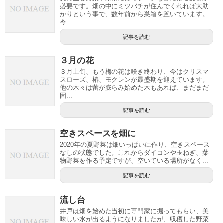
必要です。畑の中にミツバチが住んでくれれば大助
かりという事で、数年前から巣箱を置いています。
今...
記事を読む
３月の花
３月上旬、もう梅の花は咲き終わり、今はクリスマ
スローズ、椿、モクレンが最盛期を迎えています。
他の木々は蕾が膨らみ始めた木もあれば、まだまだ
固...
記事を読む
空きスペースを畑に
2020年の夏野菜は畑いっぱいに作り、空きスペース
なしの状態でした。これからダイコンや玉ねぎ、葉
物野菜を作る予定ですが、空いている場所がなく...
記事を読む
流し台
井戸は畑を始めた当初に専門家に掘ってもらい、美
味しい水が出るようになりましたが、収穫した野菜