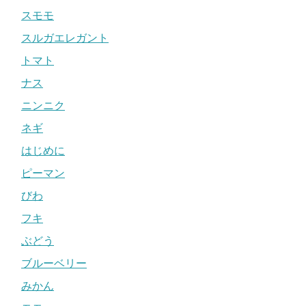
スモモ
スルガエレガント
トマト
ナス
ニンニク
ネギ
はじめに
ピーマン
びわ
フキ
ぶどう
ブルーベリー
みかん