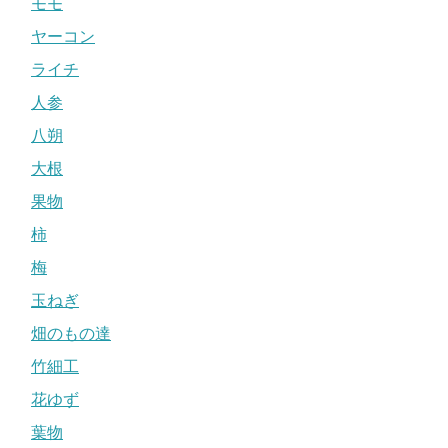
モモ
ヤーコン
ライチ
人参
八朔
大根
果物
柿
梅
玉ねぎ
畑のもの達
竹細工
花ゆず
葉物