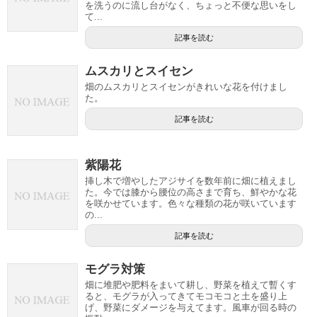
を洗うのに流し台がなく、ちょっと不便な思いをし
て...
記事を読む
ムスカリとスイセン
畑のムスカリとスイセンがきれいな花を付けまし
た。
記事を読む
紫陽花
挿し木で増やしたアジサイを数年前に畑に植えまし
た。今では膝から腰位の高さまで育ち、鮮やかな花
を咲かせています。色々な種類の花が咲いています
の...
記事を読む
モグラ対策
畑に堆肥や肥料をまいて耕し、野菜を植えて暫くす
ると、モグラが入ってきてモコモコと土を盛り上
げ、野菜にダメージを与えてます。風車が回る時の