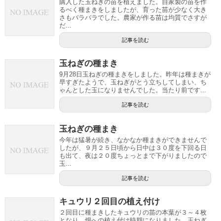
購入した玉ねぎの苗を植えました。自家製の苗を作
るべく種まきをしましたが、育った苗が少なく大き
さもバラバラでした。農家が作る苗は均質でさすが
だ...
記事を読む
玉ねぎの種まき
9月28日玉ねぎの種まきをしました。昨年は種まきが
早すぎたようで、玉ねぎがとう立ちしてしまい、ち
ゃんとした玉になりませんでした。当たり前です...
記事を読む
玉ねぎの種まき
今年は猛暑が続き、なかなか種まきができませんで
したが、９月２５日頃から日中は３０度を下回る日
も出て、夜は２０度ちょっとまで下がりましたので
玉...
記事を読む
キュウリ２回目の植え付け
２回目に種まきしたキュウリの苗の本葉が３～４枚
となり、畑への植え付け時期になりました。玉ねぎ