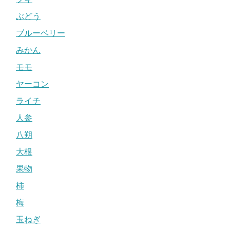
ぶどう
ブルーベリー
みかん
モモ
ヤーコン
ライチ
人参
八朔
大根
果物
柿
梅
玉ねぎ